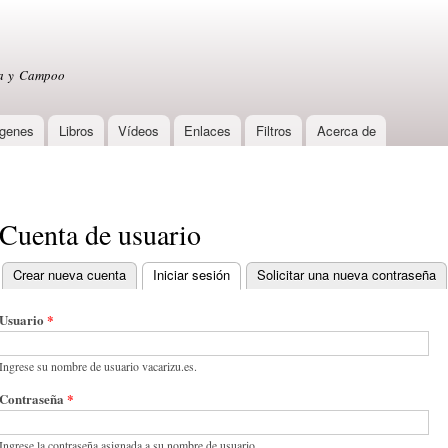
Skip to
main
content
sa y Campoo
genes
Libros
Vídeos
Enlaces
Filtros
Acerca de
Cuenta de usuario
Crear nueva cuenta
Iniciar sesión
(active tab)
Solicitar una nueva contraseña
Primary tabs
Usuario
*
Ingrese su nombre de usuario vacarizu.es.
Contraseña
*
Ingrese la contraseña asignada a su nombre de usuario.