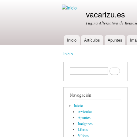
vacarizu.es
Página Alternativa de Reino
Inicio
Artículos
Apuntes
Imá
Main menu
Inicio
You are here
Formulario de búsqueda
Buscar
Navegación
Inicio
Artículos
Apuntes
Imágenes
Libros
Vídeos