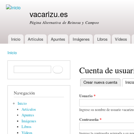
Ski
mai
vacarizu.es
con
Página Alternativa de Reinosa y Campoo
Inicio
Artículos
Apuntes
Imágenes
Libros
Vídeos
Main menu
Inicio
You are here
Cuenta de usuar
Formulario de búsqueda
Buscar
Crear nueva cuenta
Inici
Primary tabs
Navegación
Usuario
*
Inicio
Artículos
Ingrese su nombre de usuario vacarizu
Apuntes
Contraseña
*
Imágenes
Libros
Vídeos
Ingrese la contraseña asignada a su no