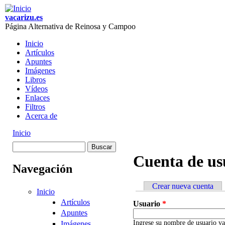
Skip to main content
vacarizu.es
Página Alternativa de Reinosa y Campoo
Inicio
Artículos
Main menu
Apuntes
Imágenes
Libros
Vídeos
Enlaces
Filtros
Acerca de
Inicio
You are here
Buscar
Formulario de
Cuenta de us
Navegación
búsqueda
Crear nueva cuenta
Inicio
Primary tabs
Artículos
Usuario
*
Apuntes
Ingrese su nombre de usuario va
Imágenes