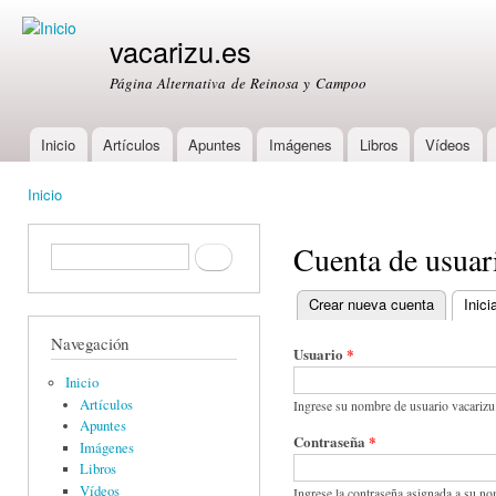
Ski
mai
vacarizu.es
con
Página Alternativa de Reinosa y Campoo
Inicio
Artículos
Apuntes
Imágenes
Libros
Vídeos
Main menu
Inicio
You are here
Cuenta de usuar
Formulario de búsqueda
Buscar
Crear nueva cuenta
Inici
Primary tabs
Navegación
Usuario
*
Inicio
Artículos
Ingrese su nombre de usuario vacarizu
Apuntes
Contraseña
*
Imágenes
Libros
Vídeos
Ingrese la contraseña asignada a su no