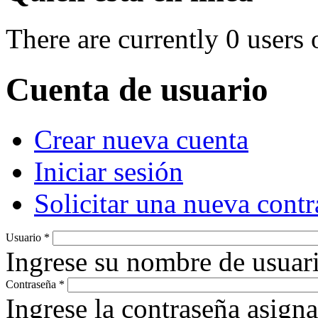
There are currently 0 users 
Cuenta de usuario
Crear nueva cuenta
Primary tabs
(active tab)
Iniciar sesión
Solicitar una nueva cont
Usuario
*
Ingrese su nombre de usuari
Contraseña
*
Ingrese la contraseña asign