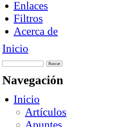
Enlaces
Filtros
Acerca de
Inicio
You are here
Buscar
Formulario de búsqueda
Navegación
Inicio
Artículos
Apuntes