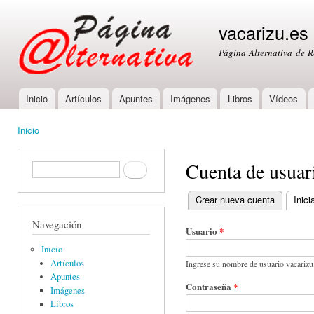
Ski
mai
vacarizu.es
con
Página Alternativa de 
Inicio
Artículos
Apuntes
Imágenes
Libros
Vídeos
Main menu
Inicio
You are here
Cuenta de usuar
Formulario de búsqueda
Buscar
Crear nueva cuenta
Inici
Primary tabs
Navegación
Usuario
*
Inicio
Artículos
Ingrese su nombre de usuario vacarizu
Apuntes
Contraseña
*
Imágenes
Libros