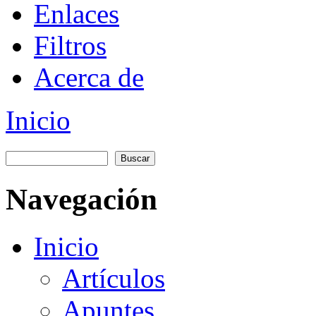
Enlaces
Filtros
Acerca de
Inicio
You are here
Buscar
Formulario de búsqueda
Navegación
Inicio
Artículos
Apuntes