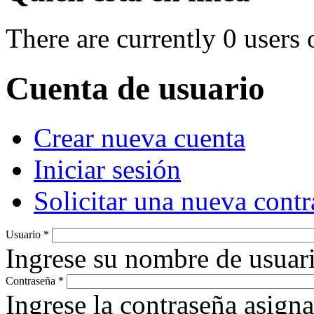
There are currently 0 users 
Cuenta de usuario
Crear nueva cuenta
Primary tabs
(active tab)
Iniciar sesión
Solicitar una nueva cont
Usuario
*
Ingrese su nombre de usuari
Contraseña
*
Ingrese la contraseña asign