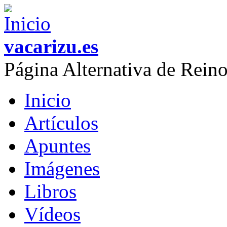
Skip to main content
vacarizu.es
Página Alternativa de Rei
Inicio
Main menu
Artículos
Apuntes
Imágenes
Libros
Vídeos