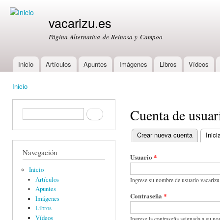
Ski
mai
vacarizu.es
con
Página Alternativa de Reinosa y Campoo
Inicio
Artículos
Apuntes
Imágenes
Libros
Vídeos
Main menu
Inicio
You are here
Cuenta de usuar
Formulario de búsqueda
Buscar
Crear nueva cuenta
Inici
Primary tabs
Navegación
Usuario
*
Inicio
Artículos
Ingrese su nombre de usuario vacarizu
Apuntes
Contraseña
*
Imágenes
Libros
Vídeos
Ingrese la contraseña asignada a su no