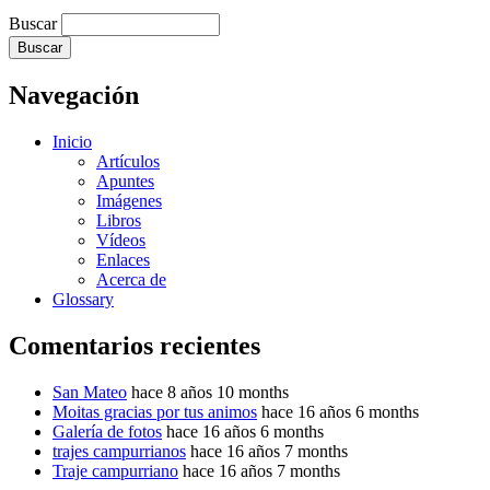
Buscar
Navegación
Inicio
Artículos
Apuntes
Imágenes
Libros
Vídeos
Enlaces
Acerca de
Glossary
Comentarios recientes
San Mateo
hace 8 años 10 months
Moitas gracias por tus animos
hace 16 años 6 months
Galería de fotos
hace 16 años 6 months
trajes campurrianos
hace 16 años 7 months
Traje campurriano
hace 16 años 7 months