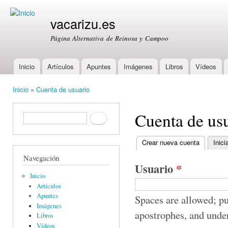
Ski
mai
vacarizu.es
con
Página Alternativa de Reinosa y Campoo
Inicio
Artículos
Apuntes
Imágenes
Libros
Vídeos
Main menu
Inicio
»
Cuenta de usuario
You are here
Cuenta de us
Formulario de búsqueda
Buscar
Crear nueva cuenta
(active ta
Inici
Primary tabs
Navegación
Usuario
*
Inicio
Artículos
Apuntes
Spaces are allowed; pu
Imágenes
apostrophes, and unde
Libros
Vídeos