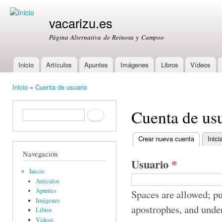
Ski
mai
vacarizu.es
con
Página Alternativa de Reinosa y Campoo
Inicio
Artículos
Apuntes
Imágenes
Libros
Vídeos
Main menu
Inicio
»
Cuenta de usuario
You are here
Cuenta de us
Formulario de búsqueda
Buscar
Crear nueva cuenta
(active ta
Inici
Primary tabs
Navegación
Usuario
*
Inicio
Artículos
Apuntes
Spaces are allowed; pu
Imágenes
apostrophes, and unde
Libros
Vídeos