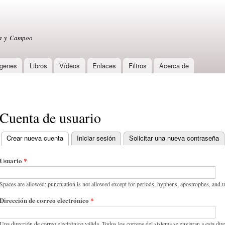
Skip to
main
content
sa y Campoo
genes
Libros
Vídeos
Enlaces
Filtros
Acerca de
Cuenta de usuario
Crear nueva cuenta
(active tab)
Iniciar sesión
Solicitar una nueva contraseña
Primary tabs
Usuario
*
Spaces are allowed; punctuation is not allowed except for periods, hyphens, apostrophes, and 
Dirección de correo electrónico
*
Una dirección de correo electrónico válida. Todos los correos del sistema se enviaran a esta dir