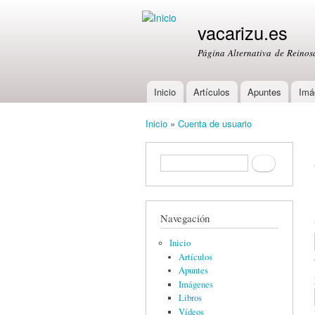
vacarizu.es
Página Alternativa de Reino
Inicio
Artículos
Apuntes
Imá
Main menu
Inicio
»
Cuenta de usuario
You are here
Formulario de búsqueda
Buscar
Navegación
Inicio
Artículos
Apuntes
Imágenes
Libros
Vídeos