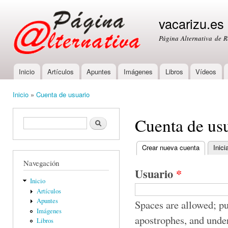
Ski
mai
vacarizu.es
con
Página Alternativa de 
Inicio
Artículos
Apuntes
Imágenes
Libros
Vídeos
Main menu
Inicio
»
Cuenta de usuario
You are here
Cuenta de us
Formulario de búsqueda
Buscar
Crear nueva cuenta
(active ta
Inici
Primary tabs
Navegación
Usuario
*
Inicio
Artículos
Apuntes
Spaces are allowed; pu
Imágenes
apostrophes, and unde
Libros