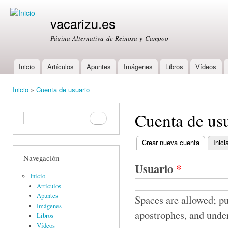
Ski
mai
vacarizu.es
con
Página Alternativa de Reinosa y Campoo
Inicio
Artículos
Apuntes
Imágenes
Libros
Vídeos
Main menu
Inicio
»
Cuenta de usuario
You are here
Cuenta de us
Formulario de búsqueda
Buscar
Crear nueva cuenta
(active ta
Inici
Primary tabs
Navegación
Usuario
*
Inicio
Artículos
Apuntes
Spaces are allowed; pu
Imágenes
apostrophes, and unde
Libros
Vídeos