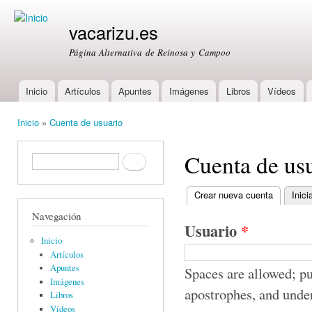
Ski
mai
vacarizu.es
con
Página Alternativa de Reinosa y Campoo
Inicio
Artículos
Apuntes
Imágenes
Libros
Vídeos
Main menu
Inicio
»
Cuenta de usuario
You are here
Cuenta de us
Formulario de búsqueda
Buscar
Crear nueva cuenta
(active ta
Inici
Primary tabs
Navegación
Usuario
*
Inicio
Artículos
Apuntes
Spaces are allowed; pu
Imágenes
apostrophes, and unde
Libros
Vídeos