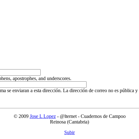
yphens, apostrophes, and underscores.
ema se enviaran a esta dirección. La dirección de correo no es pública y
© 2009
Jose L Lopez
- @lternet - Cuadernos de Campoo
Reinosa (Cantabria)
Subir