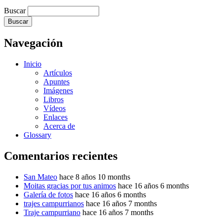
Buscar
Navegación
Inicio
Artículos
Apuntes
Imágenes
Libros
Vídeos
Enlaces
Acerca de
Glossary
Comentarios recientes
San Mateo
hace 8 años 10 months
Moitas gracias por tus animos
hace 16 años 6 months
Galería de fotos
hace 16 años 6 months
trajes campurrianos
hace 16 años 7 months
Traje campurriano
hace 16 años 7 months