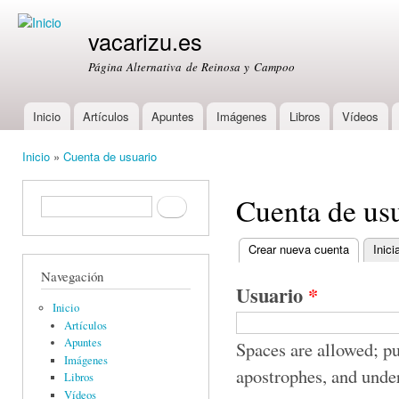
Ski
mai
vacarizu.es
con
Página Alternativa de Reinosa y Campoo
Inicio
Artículos
Apuntes
Imágenes
Libros
Vídeos
Main menu
Inicio
»
Cuenta de usuario
You are here
Cuenta de us
Formulario de búsqueda
Buscar
Crear nueva cuenta
(active ta
Inici
Primary tabs
Navegación
Usuario
*
Inicio
Artículos
Apuntes
Spaces are allowed; pu
Imágenes
apostrophes, and unde
Libros
Vídeos