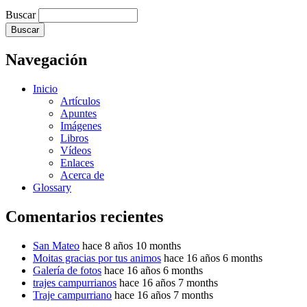
Buscar
Navegación
Inicio
Artículos
Apuntes
Imágenes
Libros
Vídeos
Enlaces
Acerca de
Glossary
Comentarios recientes
San Mateo
hace 8 años 10 months
Moitas gracias por tus animos
hace 16 años 6 months
Galería de fotos
hace 16 años 6 months
trajes campurrianos
hace 16 años 7 months
Traje campurriano
hace 16 años 7 months