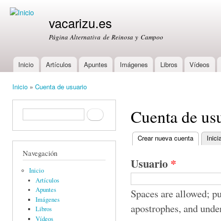
Ski
mai
vacarizu.es
con
Página Alternativa de Reinosa y Campoo
Inicio
Artículos
Apuntes
Imágenes
Libros
Vídeos
Main menu
Inicio
»
Cuenta de usuario
You are here
Cuenta de us
Formulario de búsqueda
Buscar
Crear nueva cuenta
(active ta
Inici
Primary tabs
Navegación
Usuario
*
Inicio
Artículos
Apuntes
Spaces are allowed; pu
Imágenes
apostrophes, and unde
Libros
Vídeos