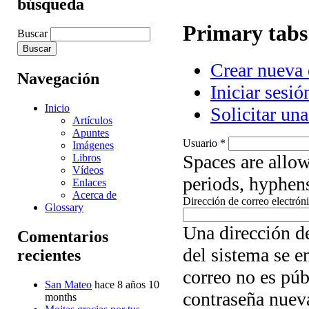
búsqueda
Primary tabs
Buscar
Crear nueva 
Navegación
Iniciar sesió
Inicio
Solicitar un
Artículos
Apuntes
Usuario
*
Imágenes
Spaces are allow
Libros
Vídeos
periods, hyphens
Enlaces
Acerca de
Dirección de correo electrón
Glossary
Una dirección de
Comentarios
del sistema se e
recientes
correo no es púb
San Mateo
hace 8 años 10
contraseña nueva
months