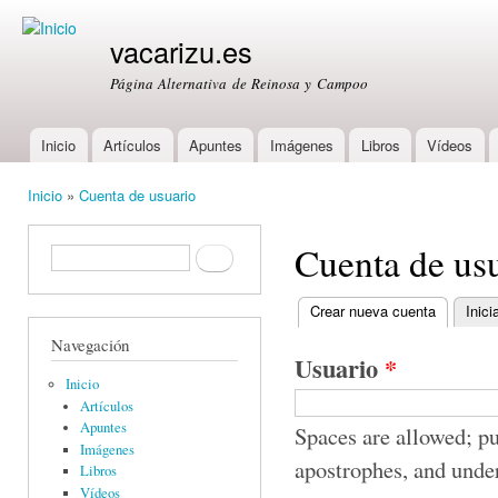
Ski
mai
vacarizu.es
con
Página Alternativa de Reinosa y Campoo
Inicio
Artículos
Apuntes
Imágenes
Libros
Vídeos
Main menu
Inicio
»
Cuenta de usuario
You are here
Cuenta de us
Formulario de búsqueda
Buscar
Crear nueva cuenta
(active ta
Inici
Primary tabs
Navegación
Usuario
*
Inicio
Artículos
Apuntes
Spaces are allowed; pu
Imágenes
apostrophes, and unde
Libros
Vídeos