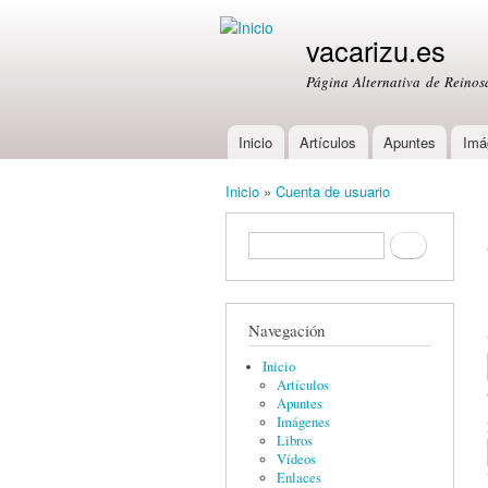
vacarizu.es
Página Alternativa de Reino
Inicio
Artículos
Apuntes
Imá
Main menu
Inicio
»
Cuenta de usuario
You are here
Formulario de búsqueda
Buscar
Navegación
Inicio
Artículos
Apuntes
Imágenes
Libros
Vídeos
Enlaces