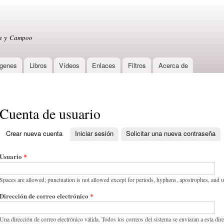
Skip to
main
content
sa y Campoo
genes
Libros
Vídeos
Enlaces
Filtros
Acerca de
Cuenta de usuario
Crear nueva cuenta
(active tab)
Iniciar sesión
Solicitar una nueva contraseña
Primary tabs
Usuario
*
Spaces are allowed; punctuation is not allowed except for periods, hyphens, apostrophes, and 
Dirección de correo electrónico
*
Una dirección de correo electrónico válida. Todos los correos del sistema se enviaran a esta dir