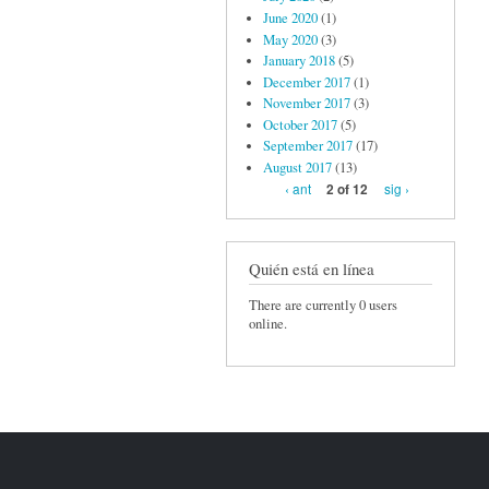
June 2020
(1)
May 2020
(3)
January 2018
(5)
December 2017
(1)
November 2017
(3)
October 2017
(5)
September 2017
(17)
August 2017
(13)
‹ ant
sig ›
2 of 12
Quién está en línea
There are currently 0 users
online.