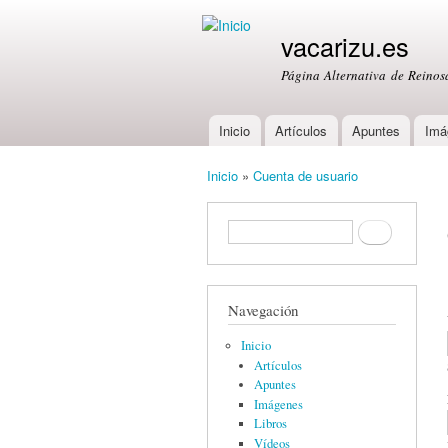
vacarizu.es
Página Alternativa de Reino
Inicio
Artículos
Apuntes
Imá
Main menu
Inicio
»
Cuenta de usuario
You are here
Formulario de búsqueda
Buscar
Navegación
Inicio
Artículos
Apuntes
Imágenes
Libros
Vídeos