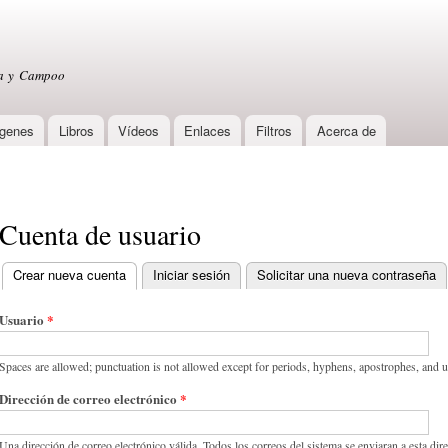
Skip to
main
content
sa y Campoo
genes
Libros
Vídeos
Enlaces
Filtros
Acerca de
Cuenta de usuario
Crear nueva cuenta
(active tab)
Iniciar sesión
Solicitar una nueva contraseña
Primary tabs
Usuario
*
Spaces are allowed; punctuation is not allowed except for periods, hyphens, apostrophes, and 
Dirección de correo electrónico
*
Una dirección de correo electrónico válida. Todos los correos del sistema se enviaran a esta dir