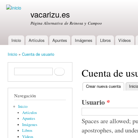
Ski
mai
vacarizu.es
con
Página Alternativa de Reinosa y Campoo
Inicio
Artículos
Apuntes
Imágenes
Libros
Vídeos
Main menu
Inicio
»
Cuenta de usuario
You are here
Cuenta de us
Formulario de búsqueda
Buscar
Crear nueva cuenta
(active ta
Inici
Primary tabs
Navegación
Usuario
*
Inicio
Artículos
Apuntes
Spaces are allowed; pu
Imágenes
apostrophes, and unde
Libros
Vídeos