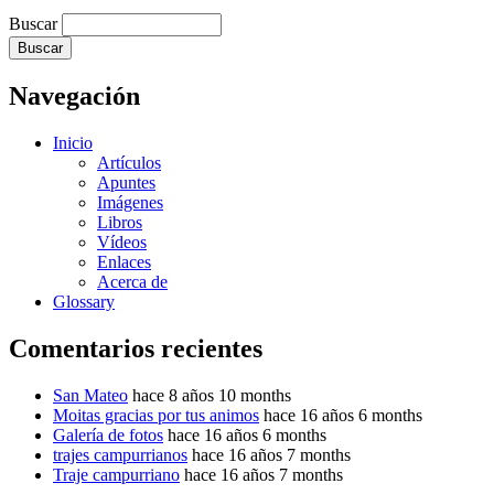
Buscar
Navegación
Inicio
Artículos
Apuntes
Imágenes
Libros
Vídeos
Enlaces
Acerca de
Glossary
Comentarios recientes
San Mateo
hace 8 años 10 months
Moitas gracias por tus animos
hace 16 años 6 months
Galería de fotos
hace 16 años 6 months
trajes campurrianos
hace 16 años 7 months
Traje campurriano
hace 16 años 7 months