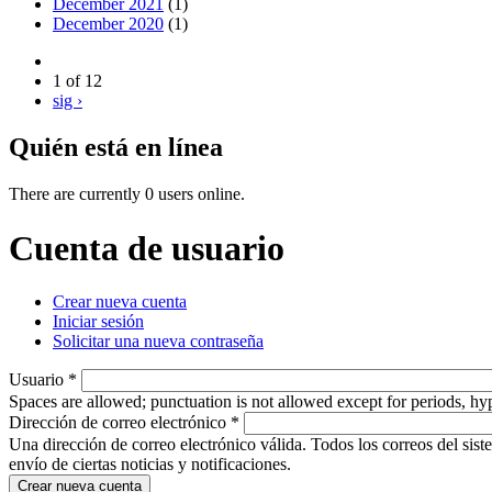
December 2021
(1)
December 2020
(1)
1 of 12
sig ›
Quién está en línea
There are currently 0 users online.
Cuenta de usuario
Crear nueva cuenta
(active tab)
Iniciar sesión
Primary tabs
Solicitar una nueva contraseña
Usuario
*
Spaces are allowed; punctuation is not allowed except for periods, h
Dirección de correo electrónico
*
Una dirección de correo electrónico válida. Todos los correos del sist
envío de ciertas noticias y notificaciones.