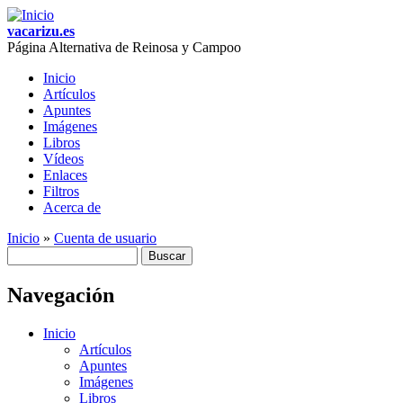
Skip to main content
vacarizu.es
Página Alternativa de Reinosa y Campoo
Inicio
Artículos
Main menu
Apuntes
Imágenes
Libros
Vídeos
Enlaces
Filtros
Acerca de
Inicio
»
Cuenta de usuario
Buscar
You are here
Formulario de búsqueda
Navegación
Inicio
Artículos
Apuntes
Imágenes
Libros