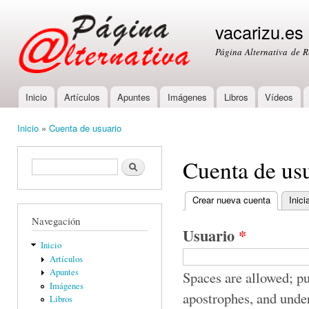
Ski
mai
vacarizu.es
con
Página Alternativa de 
Inicio
Artículos
Apuntes
Imágenes
Libros
Vídeos
Main menu
Inicio
»
Cuenta de usuario
You are here
Cuenta de us
Formulario de búsqueda
Buscar
Crear nueva cuenta
(active ta
Inici
Primary tabs
Navegación
Usuario
*
Inicio
Artículos
Apuntes
Spaces are allowed; pu
Imágenes
apostrophes, and unde
Libros