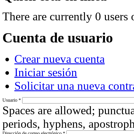
There are currently 0 users 
Cuenta de usuario
(active tab)
Crear nueva cuenta
Primary tabs
Iniciar sesión
Solicitar una nueva cont
Usuario
*
Spaces are allowed; punctua
periods, hyphens, apostroph
Dirección de correo electrónico
*