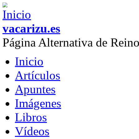
Skip to main content
vacarizu.es
Página Alternativa de Rei
Inicio
Main menu
Artículos
Apuntes
Imágenes
Libros
Vídeos