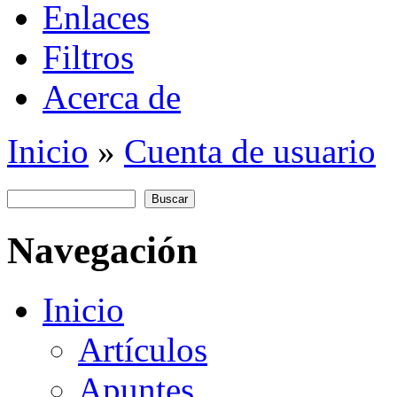
Enlaces
Filtros
Acerca de
Inicio
»
Cuenta de usuario
You are here
Buscar
Formulario de búsqueda
Navegación
Inicio
Artículos
Apuntes