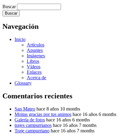
Buscar
Navegación
Inicio
Artículos
Apuntes
Imágenes
Libros
Vídeos
Enlaces
Acerca de
Glossary
Comentarios recientes
San Mateo
hace 8 años 10 months
Moitas gracias por tus animos
hace 16 años 6 months
Galería de fotos
hace 16 años 6 months
trajes campurrianos
hace 16 años 7 months
Traje campurriano
hace 16 años 7 months