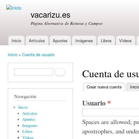
Ski
mai
vacarizu.es
con
Página Alternativa de Reinosa y Campoo
Inicio
Artículos
Apuntes
Imágenes
Libros
Vídeos
Main menu
Inicio
»
Cuenta de usuario
You are here
Cuenta de us
Formulario de búsqueda
Buscar
Crear nueva cuenta
(active ta
Inici
Primary tabs
Navegación
Usuario
*
Inicio
Artículos
Apuntes
Spaces are allowed; pu
Imágenes
apostrophes, and unde
Libros
Vídeos