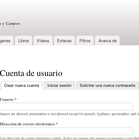
Skip to
main
content
sa y Campoo
genes
Libros
Vídeos
Enlaces
Filtros
Acerca de
Cuenta de usuario
Crear nueva cuenta
(active tab)
Iniciar sesión
Solicitar una nueva contraseña
Primary tabs
Usuario
*
Spaces are allowed; punctuation is not allowed except for periods, hyphens, apostrophes, and 
Dirección de correo electrónico
*
Una dirección de correo electrónico válida. Todos los correos del sistema se enviaran a esta dir