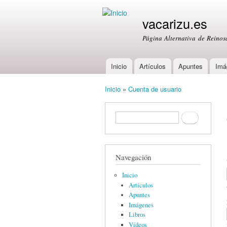
vacarizu.es
Página Alternativa de Reino
Inicio
Artículos
Apuntes
Imá
Main menu
Inicio
»
Cuenta de usuario
You are here
Formulario de búsqueda
Buscar
Navegación
Inicio
Artículos
Apuntes
Imágenes
Libros
Vídeos