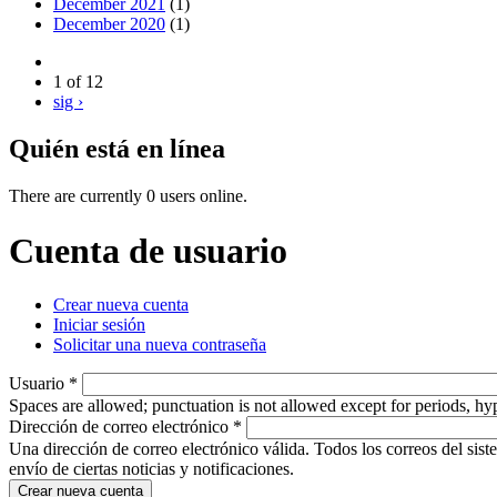
December 2021
(1)
December 2020
(1)
1 of 12
sig ›
Quién está en línea
There are currently 0 users online.
Cuenta de usuario
Crear nueva cuenta
(active tab)
Iniciar sesión
Primary tabs
Solicitar una nueva contraseña
Usuario
*
Spaces are allowed; punctuation is not allowed except for periods, h
Dirección de correo electrónico
*
Una dirección de correo electrónico válida. Todos los correos del sist
envío de ciertas noticias y notificaciones.