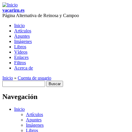
Skip to main content
vacarizu.es
Página Alternativa de Reinosa y Campoo
Inicio
Artículos
Main menu
Apuntes
Imágenes
Libros
Vídeos
Enlaces
Filtros
Acerca de
Inicio
»
Cuenta de usuario
Buscar
You are here
Formulario de búsqueda
Navegación
Inicio
Artículos
Apuntes
Imágenes
Libros