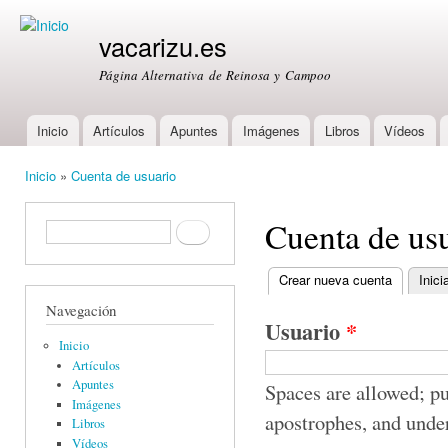
Ski
mai
vacarizu.es
con
Página Alternativa de Reinosa y Campoo
Inicio
Artículos
Apuntes
Imágenes
Libros
Vídeos
Main menu
Inicio
»
Cuenta de usuario
You are here
Cuenta de us
Formulario de búsqueda
Buscar
Crear nueva cuenta
(active ta
Inici
Primary tabs
Navegación
Usuario
*
Inicio
Artículos
Apuntes
Spaces are allowed; pu
Imágenes
apostrophes, and unde
Libros
Vídeos