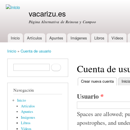
Ski
mai
vacarizu.es
con
Página Alternativa de Reinosa y Campoo
Inicio
Artículos
Apuntes
Imágenes
Libros
Vídeos
Main menu
Inicio
»
Cuenta de usuario
You are here
Cuenta de us
Formulario de búsqueda
Buscar
Crear nueva cuenta
(active ta
Inici
Primary tabs
Navegación
Usuario
*
Inicio
Artículos
Apuntes
Spaces are allowed; pu
Imágenes
apostrophes, and unde
Libros
Vídeos