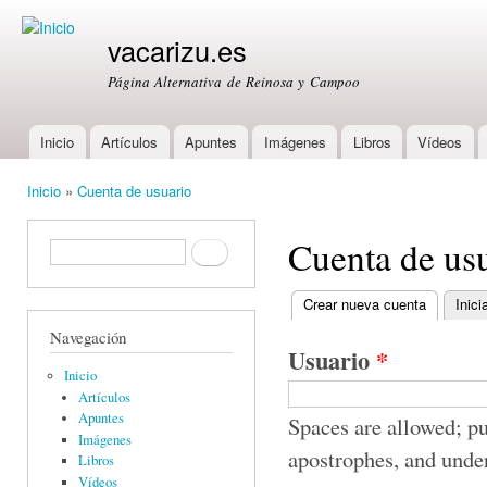
Ski
mai
vacarizu.es
con
Página Alternativa de Reinosa y Campoo
Inicio
Artículos
Apuntes
Imágenes
Libros
Vídeos
Main menu
Inicio
»
Cuenta de usuario
You are here
Cuenta de us
Formulario de búsqueda
Buscar
Crear nueva cuenta
(active ta
Inici
Primary tabs
Navegación
Usuario
*
Inicio
Artículos
Apuntes
Spaces are allowed; pu
Imágenes
apostrophes, and unde
Libros
Vídeos