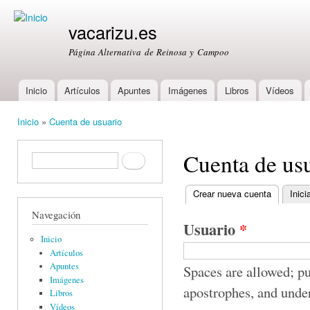
Ski
mai
vacarizu.es
con
Página Alternativa de Reinosa y Campoo
Inicio
Artículos
Apuntes
Imágenes
Libros
Vídeos
Main menu
Inicio
»
Cuenta de usuario
You are here
Cuenta de us
Formulario de búsqueda
Buscar
Crear nueva cuenta
(active ta
Inici
Primary tabs
Navegación
Usuario
*
Inicio
Artículos
Apuntes
Spaces are allowed; pu
Imágenes
apostrophes, and unde
Libros
Vídeos