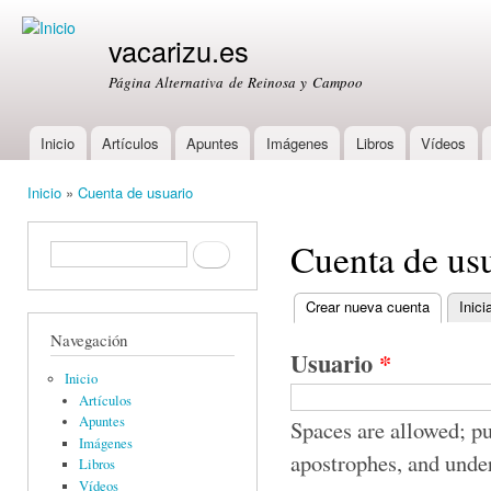
Ski
mai
vacarizu.es
con
Página Alternativa de Reinosa y Campoo
Inicio
Artículos
Apuntes
Imágenes
Libros
Vídeos
Main menu
Inicio
»
Cuenta de usuario
You are here
Cuenta de us
Formulario de búsqueda
Buscar
Crear nueva cuenta
(active ta
Inici
Primary tabs
Navegación
Usuario
*
Inicio
Artículos
Apuntes
Spaces are allowed; pu
Imágenes
apostrophes, and unde
Libros
Vídeos