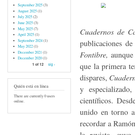
September 2025
(3)
August 2025
(1)
July 2025
(2)
June 2025
(3)
May 2025
(7)
Cuadernos de C
April 2025
(1)
September 2024
(1)
publicaciones de
May 2022
(1)
Fontibre,
aunque l
December 2021
(1)
December 2020
(1)
que la primera t
sig ›
1 of 12
Cuader
dispares,
Quién está en línea
y especializado
There are currently 0 users
científicos. Desd
online.
unido en torno a
recordar a Ramón
la revista, cuy