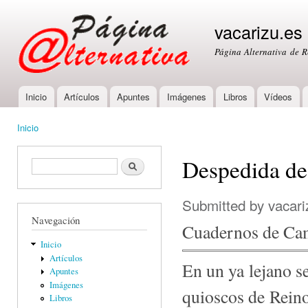
Ski
mai
vacarizu.es
con
Página Alternativa de 
Inicio
Artículos
Apuntes
Imágenes
Libros
Vídeos
Main menu
Inicio
You are here
Despedida d
Formulario de búsqueda
Buscar
Submitted by
vacari
Navegación
Cuadernos de C
Inicio
Artículos
En
un ya lejano s
Apuntes
Imágenes
quioscos de Rein
Libros