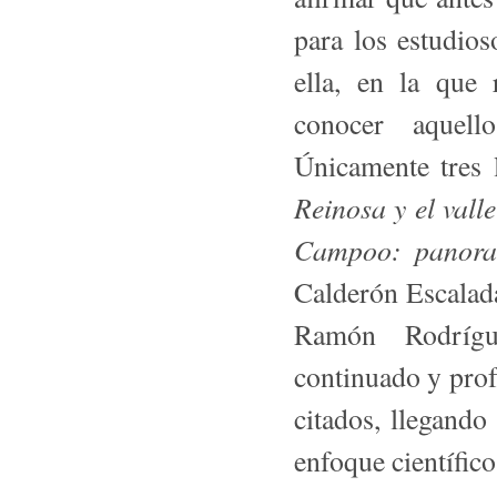
para los estudio
ella, en la que 
conocer aquell
Únicamente tres 
Reinosa y el val
Campoo: panoram
Calderón Escalad
Ra­món Rodrígu
continuado y profu
citados, llegando
enfoque cien­tífico