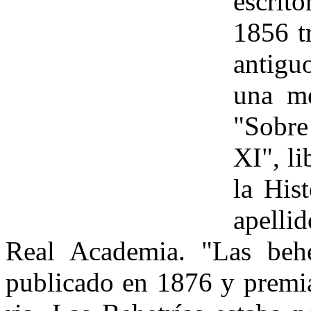
escrit
1856 t
antigu
una me
"Sobre 
XI", l
la His
apelli
Real Academia. "Las behet
publicado en 1876 y premia