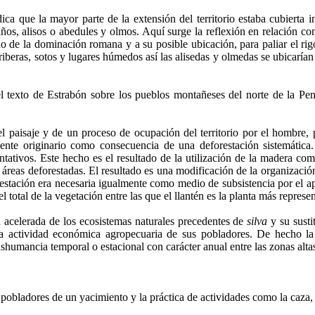
ca que la mayor parte de la extensión del territorio estaba cubierta
os, alisos o abedules y olmos. Aquí surge la reflexión en relación con 
do de la dominación romana y a su posible ubicación, para paliar el rigo
beras, sotos y lugares húmedos así las alisedas y olmedas se ubicarían f
texto de Estrabón sobre los pueblos montañeses del norte de la Penín
l paisaje y de un proceso de ocupación del territorio por el hombre, 
nte originario como consecuencia de una deforestación sistemática. 
tativos. Este hecho es el resultado de la utilización de la madera co
n áreas deforestadas. El resultado es una modificación de la organizació
estación era necesaria igualmente como medio de subsistencia por el ap
tal de la vegetación entre las que el llantén es la planta más represen
ón acelerada de los ecosistemas naturales precedentes de
silva
y su susti
a actividad económica agropecuaria de sus pobladores. De hecho la
ashumancia temporal o estacional con carácter anual entre las zonas altas 
 pobladores de un yacimiento y la práctica de actividades como la caza, e