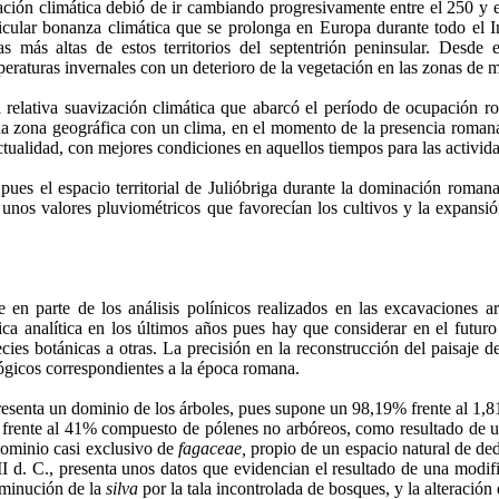
ación climática debió de ir cambiando progresivamente entre el 250 y e
ticular bonanza climática que se prolonga en Europa durante todo el I
as más altas de estos territorios del septentrión peninsular. Desde
eraturas invernales con un deterioro de la vegetación en las zonas de 
a relativa suavización climática que abarcó el período de ocupación r
ha zona geográfica con un clima, en el momento de la presencia roma
ctualidad, con mejores condiciones en aquellos tiempos para las activida
pues el espacio territorial de Julióbriga durante la dominación roman
unos valores pluviométricos que favorecían los cultivos y la expansió
en parte de los análisis polínicos realizados en las excavaciones a
ca analítica en los últimos años pues hay que considerar en el futuro
ies botánicas a otras. La precisión en la reconstrucción del paisaje de
lógicos correspondientes a la época romana.
presenta un dominio de los árboles, pues supone un 98,19% frente al 1,8
, frente al 41% compuesto de pólenes no arbóreos, como resultado de un
edominio casi exclusivo de
fagaceae,
propio de un espacio natural de de
I d. C., presenta unos datos que evidencian el resultado de una modifi
sminución de la
silva
por la tala incontrolada de bosques, y la alteración