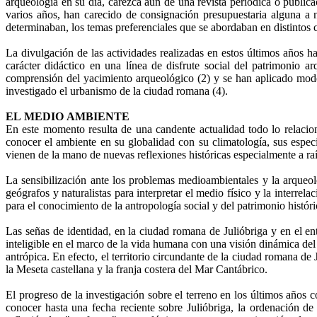
arqueología en su día, carezca aún de una revista periódica o publica
varios años, han carecido de consignación presupuestaria alguna a n
determinaban, los temas preferenciales que se abordaban en distintos 
La divulgación de las actividades realizadas en estos últimos años h
carácter didáctico en una línea de disfrute social del patrimonio 
comprensión del yacimiento arqueológico (2) y se han aplicado moder
investigado el urbanismo de la ciudad romana (4).
EL
MEDIO
AMBIENTE
En este momento resulta de una candente actualidad todo lo relacion
conocer el ambiente en su globalidad con su climatología, sus especie
vienen de la mano de nuevas reflexiones históricas especialmente a r
La sensibilización ante los problemas medioambientales y la arqueolo
geógrafos y naturalistas para interpretar el medio físico y la interre
para el conocimiento de la antropología social y del patrimonio históri
Las señas de identidad, en la ciudad romana de Julióbriga y en el e
inteligible en el marco de la vida humana con una visión dinámica del 
antrópica. En efecto, el territorio circundante de la ciudad romana de 
la Meseta castellana y la franja costera del Mar Cantábrico.
El progreso de la investigación sobre el terreno en los últimos año
conocer hasta una fecha reciente sobre Julióbriga, la ordenación d