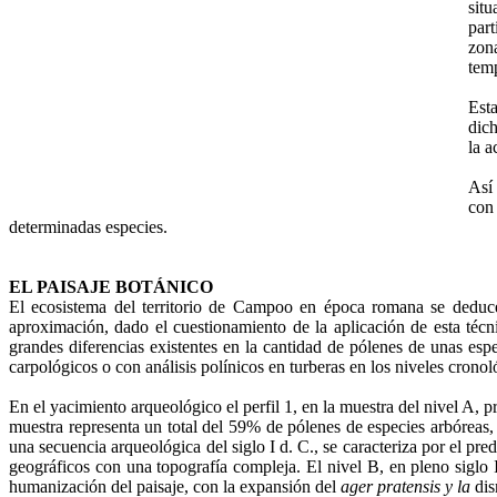
situ
par
zon
temp
Est
dic
la a
Así 
con 
determinadas especies.
EL PAISAJE BOTÁNICO
El ecosistema del territorio de Campoo en época romana se deduce 
aproximación, dado el cuestionamiento de la aplicación de esta técni
grandes diferencias existentes en la cantidad de pólenes de unas espec
carpológicos o con análisis polínicos en turberas en los niveles crono
En el yacimiento arqueológico el perfil 1, en la muestra del nivel A, 
muestra representa un total del 59% de pólenes de especies arbóreas
una secuencia arqueológica del siglo I d. C., se caracteriza por el pr
geográficos con una topografía compleja. El nivel B, en pleno siglo I
humanización del paisaje, con la expansión del
ager pratensis y la
di