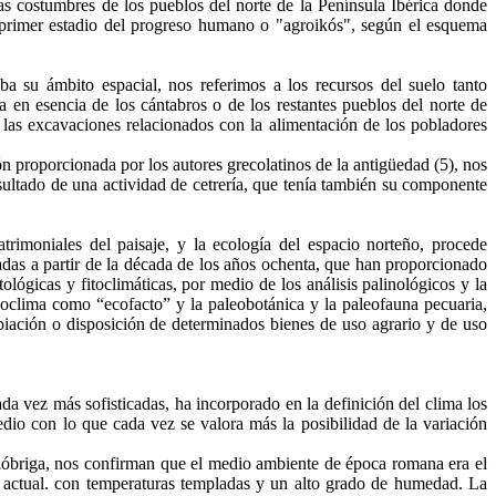
las costumbres de los pueblos del norte de la Península Ibérica donde
del primer estadio del progreso humano o "agroikós", según el esquema
ba su ámbito espacial, nos referimos a los recursos del suelo tanto
a en esencia de los cántabros o de los restantes pueblos del norte de
 las excavaciones relacionados con la alimentación de los pobladores
ón proporcionada por los autores grecolatinos de la antigüedad (5), nos
sultado de una actividad de cetrería, que tenía también su componente
rimoniales del paisaje, y la ecología del espacio norteño, procede
izadas a partir de la década de los años ochenta, que han proporcionado
ógicas y fitoclimáticas, por medio de los análisis palinológicos y la
leoclima como “ecofacto” y la paleobotánica y la paleofauna pecuaria,
opiación o disposición de determinados bienes de uso agrario y de uso
da vez más sofisticadas, ha incorporado en la definición del clima los
io con lo que cada vez se valora más la posibilidad de la variación
ulióbriga, nos confirman que el medio ambiente de época romana era el
l actual. con temperaturas templadas y un alto grado de humedad. La