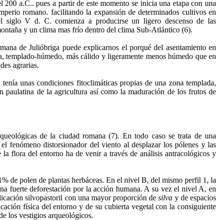
l 200 a.C.. pues a partir de este momento se inicia una etapa con una
mperio romano. facilitando la expansión de determinados cultivos en
 el siglo V d. C. comienza a producirse un ligero descenso de las
montaña y un clima mas frío dentro del clima Sub-Atlántico (6).
omana de Julióbriga puede explicarnos el porqué del asentamiento en
na, templado-húmedo, más cálido y ligeramente menos húmedo que en
des agrarias.
a tenía unas condiciones fitoclimáticas propias de una zona templada,
n paulatina de la agricultura así como la maduración de los frutos de
rqueológicas de la ciudad romana (7). En todo caso se trata de una
 el fenómeno distorsionador del viento al desplazar los pólenes y las
 la flora del entorno ha de venir a través de análisis antracológicos y
1% de polen de plantas herbáceas. En el nivel B, del mismo perfil 1, la
a fuerte deforestación por la acción humana. A su vez el nivel A, en
dicación silvopastoril con una mayor proporción de
silva
y de espacios
cación física del entorno y de su cubierta vegetal con la consiguiente
 de los vestigios arqueológicos.