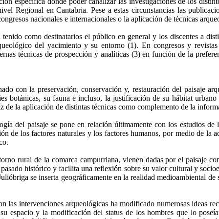
ción específica donde poder canalizar las investigaciones de los disti
ivel Regional en Cantabria. Pese a estas circunstancias las publicacio
congresos nacionales e internacionales o la aplicación de técnicas arque
a tenido como destinatarios el público en general y los discentes a di
arqueológico del yacimiento y su entorno (1). En congresos y revist
nas técnicas de prospección y analíticas (3) en función de la prefer
ado con la preservación, conservación y, restauración del paisaje arq
s botánicas, su fauna e incluso, la justificación de su hábitat urbano
aíz de la aplicación de distintas técnicas como complemento de la infor
gía del paisaje se pone en relación últimamente con los estudios de lo
lación de los factores naturales y los factores humanos, por medio de la
co.
ntorno rural de la comarca campurriana, vienen dadas por el paisaje c
pasado histórico y facilita una reflexión sobre su valor cultural y soc
Julióbriga se inserta geográficamente en la realidad medioambiental de s
s con las intervenciones arqueológicas ha modificado numerosas ideas r
e su espacio y la modificación del status de los hombres que lo pose