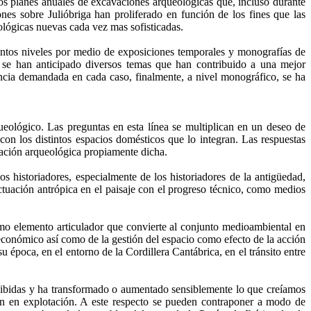
ntos planes anuales de excavaciones arqueológicas que, incluso durante
nes sobre Julióbriga han proliferado en función de los fines que las
ológicas nuevas cada vez mas sofisticadas.
stintos niveles por medio de exposiciones temporales y monografías de
as se han anticipado diversos temas que han contribuido a una mejor
encia demandada en cada caso, finalmente, a nivel monográfico, se ha
ueológico. Las preguntas en esta línea se multiplican en un deseo de
 con los distintos espacios domésticos que lo integran. Las respuestas
mación arqueológica propiamente dicha.
s historiadores, especialmente de los historiadores de la antigüedad,
 actuación antrópica en el paisaje con el progreso técnico, como medios
omo elemento articulador que convierte al conjunto medioambiental en
ioeconómico así como de la gestión del espacio como efecto de la acción
u época, en el entorno de la Cordillera Cantábrica, en el tránsito entre
ecibidas y ha transformado o aumentado sensiblemente lo que creíamos
ían en explotación. A este respecto se pueden contraponer a modo de