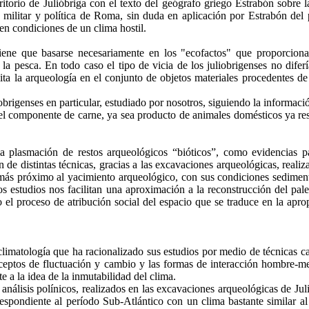
ritorio de Julióbriga con el texto del geógrafo griego Estrabón sobre 
nción militar y política de Roma, sin duda en aplicación por Estrabón 
en condiciones de un clima hostil.
tiene que basarse necesariamente en los "ecofactos" que proporciona
a pesca. En todo caso el tipo de vicia de los juliobrigenses no diferí
ita la arqueología en el conjunto de objetos materiales procedentes de
obrigenses en particular, estudiado por nosotros, siguiendo la informaci
 del componente de carne, ya sea producto de animales domésticos ya re
 plasmación de restos arqueológicos “bióticos”, como evidencias pat
n de distintas técnicas, gracias a las excavaciones arqueológicas, real
 más próximo al yacimiento arqueológico, con sus condiciones sedimentol
stos estudios nos facilitan una aproximación a la reconstrucción del pa
 el proceso de atribución social del espacio que se traduce en la apr
limatología que ha racionalizado sus estudios por medio de técnicas ca
ceptos de fluctuación y cambio y las formas de interacción hombre-med
te a la idea de la inmutabilidad del clima.
análisis polínicos, realizados en las excavaciones arqueológicas de J
respondiente al período Sub-Atlántico con un clima bastante similar a