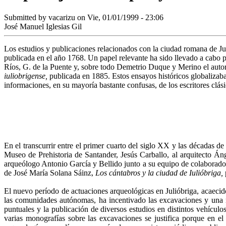
Submitted by
vacarizu
on Vie, 01/01/1999 - 23:06
José Manuel Iglesias Gil
Los estudios y publicaciones relacionados con la ciudad romana de Jul
publicada en el año 1768. Un papel relevante ha sido llevado a cabo p
Ríos, G. de la Puente y, sobre todo Demetrio Duque y Merino el autor
iuliobrigense,
publicada en 1885. Estos ensayos históricos globalizaba
informaciones, en su mayoría bastante confusas, de los escritores clás
En el transcurrir entre el primer cuarto del siglo XX y las décadas 
Museo de Prehistoria de Santander, Jesús Carballo, al arquitecto 
arqueólogo Antonio García y Bellido junto a su equipo de colaboradore
de José María Solana Sáinz,
Los cántabros y la ciudad de Iulióbriga,
El nuevo período de actuaciones arqueológicas en Julióbriga, acaecido
las comunidades autónomas, ha incentivado las excavaciones y una nue
puntuales y la publicación de diversos estudios en distintos vehículos
varias monografías sobre las excavaciones se justifica porque en e