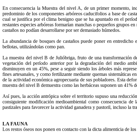
En consecuencia la Muestra del nivel A, de un primer momento, indi
predominio de los componentes arbóreos caducifolios a base de castañ
cual se justifica por el clima benigno que se ha apuntado en el perío
restantes especies arbóreas formarían manchas o pequeños grupos en ri
castaños no podían desarrollarse por ser demasiado húmedos.
La abundancia de bosques de castaños puede poner en entredicho el 
bellotas, utilizándolas como pan.
La muestra del nivel B de Julióbriga, fruto de una transformación de
vegetación del período anterior por la degradación del medio ambie
disminuyen en un 45%, pese a seguir siendo los árboles más represen
fines artesanales, y como fertilizante mediante quemas sistemáticas e
de la actividad económica agropecuaria de sus pobladores. Esta defor
muestra del nivel B demuestra como las herbáceas suponen un 41% del to
Así pues, la acción antrópica sobre el territorio supuso una reducci
consiguiente modificación medioambiental como consecuencia de l
pastizales para favorecer la actividad ganadera y pastoril, incluso la tr
LA FAUNA
Los restos óseos nos ponen en contacto con la dicta alimenticia de los