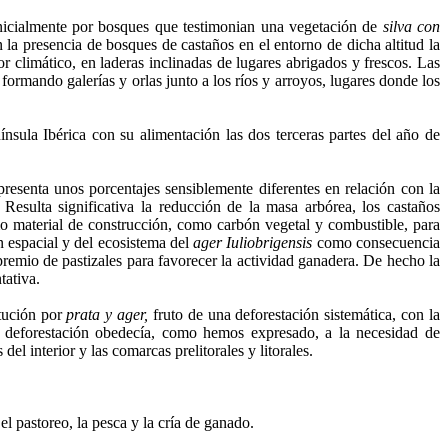
 inicialmente por bosques que testimonian una vegetación de
silva con
la presencia de bosques de castaños en el entorno de dicha altitud la
r climático, en laderas inclinadas de lugares abrigados y frescos. Las
ormando galerías y orlas junto a los ríos y arroyos, lugares donde los
sula Ibérica con su alimentación las dos terceras partes del año de
presenta unos porcentajes sensiblemente diferentes en relación con la
Resulta significativa la reducción de la masa arbórea, los castaños
mo material de construcción, como carbón vegetal y combustible, para
n espacial y del ecosistema del
ager Iuliobrigensis
como consecuencia
remio de pastizales para favorecer la actividad ganadera. De hecho la
tativa.
tución por
prata y ager,
fruto de una deforestación sistemática, con la
 deforestación obedecía, como hemos expresado, a la necesidad de
del interior y las comarcas prelitorales y litorales.
l pastoreo, la pesca y la cría de ganado.