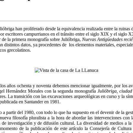
ióbriga han proliferado desde la equivalencia realizada entre la ruinas 
or escritores campurrianos en el tránsito entre el siglo XIX y el siglo
 de la primera monografía sobre Julióbriga,
Nuevas Antigüedades recié
n distintos datos, ya procedentes de los elementos materiales, especial
icos grecolatinos.
de los años ochenta y noventa debemos mencionar igualmente, por los ava
Ángel Hernández Morales con la segunda monografía
Julióbriga, ciuda
s. La transición con las excavaciones arqueológicas en curso y la sínte
publicada en Santander en 1981.
 a partir del 1980, con todo lo que ha supuesto en el devenir de la gest
va filosofía pluralista a la hora de abordar las intervenciones con la 
 de investigación y de difusión cultural. La diversidad de medios a la 
l momento de la publicación de este artículo la Consejería de Cultura