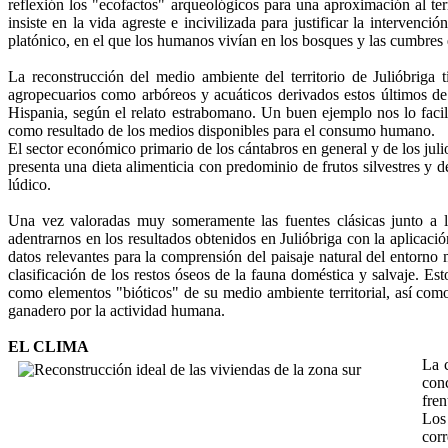
reflexión los "ecofactos" arqueológicos para una aproximación al ter
insiste en la vida agreste e incivilizada para justificar la interve
platónico, en el que los humanos vivían en los bosques y las cumbres 
La reconstrucción del medio ambiente del territorio de Julióbriga 
agropecuarios como arbóreos y acuáticos derivados estos últimos de l
Hispania, según el relato estrabomano. Un buen ejemplo nos lo facil
como resultado de los medios disponibles para el consumo humano.
El sector económico primario de los cántabros en general y de los juli
presenta una dieta alimenticia con predominio de frutos silvestres y
lúdico.
Una vez valoradas muy someramente las fuentes clásicas junto a la
adentrarnos en los resultados obtenidos en Julióbriga con la aplicació
datos relevantes para la comprensión del paisaje natural del entorno
clasificación de los restos óseos de la fauna doméstica y salvaje. E
como elementos "bióticos" de su medio ambiente territorial, así como
ganadero por la actividad humana.
EL CLIMA
La c
con
fren
Los 
cor