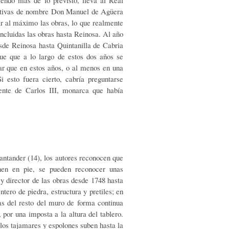
rectivas de nombre Don Manuel de Agüera
ar al máximo las obras, lo que realmente
ncluidas las obras hasta Reinosa. Al año
esde Reinosa hasta Quintanilla de Cabria
ue que a lo largo de estos dos años se
ar que en estos años, o al menos en una
 esto fuera cierto, cabría preguntarse
ente de Carlos III, monarca que había
antander (14), los autores reconocen que
nen en pie, se pueden re­conocer unas
 director de las obras desde 1748 has­ta
tero de piedra, estructura y pretiles; en
das del resto del muro de forma continua
 por una impos­ta a la altura del tablero.
 los tajamares y espolones suben hasta la