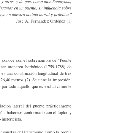
es y otros, y de que, como dice Santayana,
rta­mos en un puente, su influencia sobre
luye en nuestra actitud moral y práctica."
José A. Fernández Ordóñez (1)
e conoce con el sobre­nombre de "Puente
tante monarca borbónico (1759-1788) de
es una construcción longitudinal de tres
 26,40 metros (2). Se tiene la impresión,
r, por todo aquello que es exclusivamente
lación lateral del puente prácticamente
ción: habernos conformado con el tópico y
 historicista.
ccionistas del Patrimonio como la propia