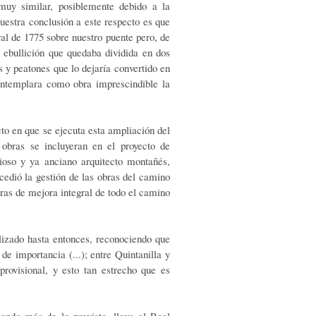
muy similar, posible­mente debido a la
estra conclusión a este respec­to es que
ral de 1775 sobre nuestro puente pe­ro, de
 ebullición que quedaba dividida en dos
os y peatones que lo dejaría convertido en
on­templara como obra imprescindible la
to en que se ejecuta esta ampliación del
obras se incluyeran en el proyecto de
gioso y ya anciano arquitecto montañés,
 cedió la gestión de las obras del camino
ras de mejora integral de todo el camino
alizado hasta entonces, reconociendo que
de importancia (...); entre Quintanilla y
pro­visional, y esto tan estrecho que es
endo más de lo previsto, lleva al Real