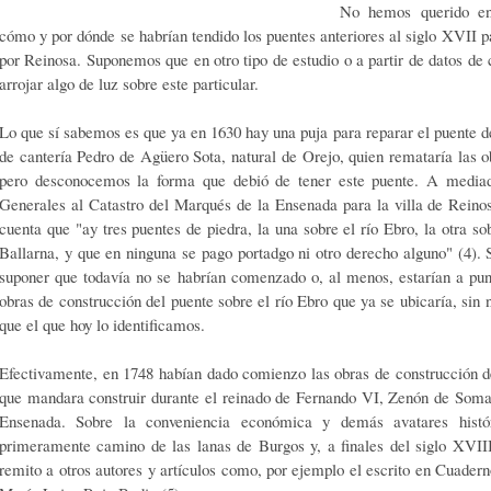
No hemos querido ent
cómo y por dónde se habrían tendido los puentes anteriores al siglo XVII p
por Reinosa. Suponemos que en otro tipo de estudio o a partir de datos de c
arrojar algo de luz sobre este particular.
Lo que sí sabemos es que ya en 1630 hay una puja para re­parar el puente 
de cantería Pedro de Agüero Sota, natural de Orejo, quien remata­ría las o
pero descono­cemos la forma que debió de tener este puente. A mediad
Generales al Catastro del Marqués de la Ensenada para la villa de Reinos
cuenta que "ay tres puentes de piedra, la una so­bre el río Ebro, la otra sobr
Ballarna, y que en ninguna se pago portadgo ni otro derecho al­guno" (4). 
suponer que todavía no se habrían comenzado o, al menos, estarían a pun
obras de construcción del puente sobre el río Ebro que ya se ubicaría, sin 
que el que hoy lo identificamos.
Efectivamente, en 1748 habían dado comienzo las obras de construcción 
que man­dara construir durante el reinado de Fernando VI, Zenón de Som
Ensenada. Sobre la conveniencia económica y demás avatares histór
primeramente camino de las lanas de Bur­gos y, a finales del siglo XVII
remito a otros autores y artículos como, por ejemplo el es­crito en Cuade