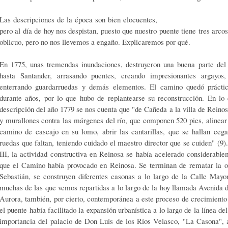
Las descripciones de la época son bien elocuentes,
pero al día de hoy nos despistan, puesto que nuestro puente tiene tres arco
oblicuo, pero no nos llevemos a engaño. Explicaremos por qué.
En 1775, unas tremendas inundaciones, destruyeron una buena parte d
hasta Santander, arrasando puentes, creando impresionantes argayos, 
enterrando guardarrue­das y demás elementos. El camino quedó prácti
durante años, por lo que hubo de replantearse su reconstrucción. En lo
descripción del año 1779 se nos cuenta que "de Cañeda a la villa de Reinosa 
y murallones contra las márgenes del río, que compo­nen 520 pies, alinear 
camino de cascajo en su lomo, abrir las cantarillas, que se ha­llan ceg
ruedas que faltan, teniendo cuidado el maestro director que se cuiden" (9
III, la actividad cons­tructiva en Reinosa se había acelerado considerabl
que el Camino había provoca­do en Reinosa. Se terminan de rematar la o
Sebastián, se construyen diferentes caso­nas a lo largo de la Calle May
muchas de las que vemos repartidas a lo largo de la hoy llamada Avenida d
Au­rora, también, por cierto, contemporánea a este proceso de crecimient
el puente había facilitado la expansión urbanística a lo largo de la línea d
importancia del pa­lacio de Don Luis de los Ríos Velasco, "La Casona"