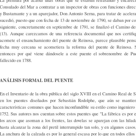
Consulado del Mar a contratar a un inspector de obras con funciones di­
y Bustamante y a un aparejador, Don Antonio Serna, para tratar de aceler
sucedió, puesto que con fecha de 13 de noviembre de 1790, se daban por co
siguiente, concretamente en sep­tiembre de 1791, se finalizó el Camino d
(13). Aunque carezcamos de una refe­rencia documental que nos certifiq
acomete el ensanchamiento del puente de Reinosa, parece plausible pens
fecha muy cercana se acometiera la reforma del puente de Reinosa. Si
entonces por qué viene dándosele a este puente el sobrenombre de Pu
fallecido en 1788.
ANÁLISIS
FORMAL DEL PUENTE
En el Inventario de la obra pública del siglo XVIII en el Camino Real de S
en los puentes diseñados por Se­bastián Rodolphe, que aún se mantie
características comunes que hacen inconfundible su estilo como ingeniero y
1752. Sus autores nos cuentan sobre estos puentes que "La fá­brica es por en
los arcos que asoman a los frentes, las dovelas se aparejan con las hila
hasta alcanzar la zona del pretil interrumpido tan solo, y en algunos casos,
La anchura de la calzada es por lo ge­neral escasa por lo que en todos ellos