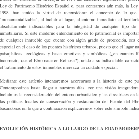
Ley de Patrimonio Histórico Español o, para centrarnos aún más, la Ley
1998, han tenido la virtud de reconsiderar el concepto de lo que 
"monumentalizable", al incluir al lugar, al entor­no inmediato, al territor
absolutamente indisociables para la integridad de cualquier tipo de 
inmobiliario. Si es­te moderno entendimiento de lo patrimonial es importan
de cualquier inmueble que cuente con algún grado de protección, sea 
especial en el caso de los puentes históricos ur­banos, puesto que el lugar nat
paisajísticas, ecológicas y hasta emotivas y simbólicas (¿en cuantos l
incorrecto, que el Ebro nace en Reinosa?), unido a su indisociable capaci
el tratamiento de es­tos inmuebles merezca un cuidado especial.
Mediante este artículo intentaremos acercarnos a la historia de este 
Contemporánea hasta llegar a nuestros días, con una visión integradora
incluimos la reconsideración del entorno urbanístico y las directrices en
las políticas locales de conservación y restau­ración del Puente del E
basándonos en lo que a continuación explicaremos sobre este símbolo indisc
EVOLUCIÓN HISTÓRICA A LO LARGO DE LA EDAD
MODER