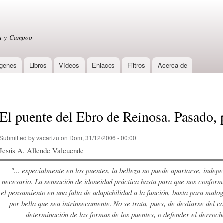
Skip to
main
content
sa y Campoo
genes
Libros
Vídeos
Enlaces
Filtros
Acerca de
El puente del Ebro de Reinosa. Pasado, 
Submitted by
vacarizu
on Dom, 31/12/2006 - 00:00
Jesús A. Allende Valcuende
"... especialmente en los puentes, la belleza no puede apartarse, independ
necesario. La sensación de idonei­dad práctica basta para que nos conform
el pensamiento en una falta de adaptabilidad a la función, basta para malo
por bella que sea intrínsecamente. No se trata, pues, de desliarse del co
determinación de las formas de los puentes, o defender el derroch