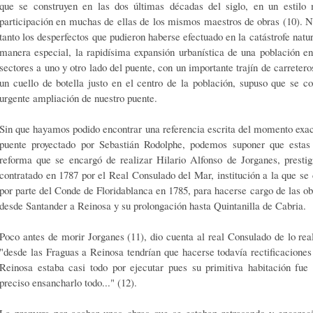
que se construyen en las dos últimas décadas del siglo, en un estilo 
participación en muchas de ellas de los mis­mos maestros de obras (10). Nu
tanto los desperfectos que pudieron haberse efec­tuado en la catástrofe natu
manera especial, la rapidísima expansión urbanística de una población en
sec­tores a uno y otro lado del puente, con un importante trajín de carreter
un cuello de botella justo en el centro de la población, supuso que se c
urgente ampliación de nuestro puente.
Sin que hayamos podido encontrar una referencia escrita del momento exac
puente proyectado por Sebastián Rodolphe, podemos suponer que estas 
reforma que se encargó de realizar Hilario Alfonso de Jorganes, presti
contratado en 1787 por el Re­al Consulado del Mar, institución a la que se
por parte del Conde de Floridablanca en 1785, para hacerse cargo de las ob
desde Santander a Reinosa y su prolongación hasta Quintanilla de Cabria.
Poco antes de morir Jorganes (11), dio cuenta al real Con­sulado de lo re
"des­de las Fraguas a Reinosa tendrían que hacerse todavía rectifi­caciones 
Reinosa esta­ba casi todo por ejecutar pues su primitiva habitación fue 
preciso ensancharlo to­do..." (12).
La premura por acabar unas obras que se estaban retrasan­do y encareci