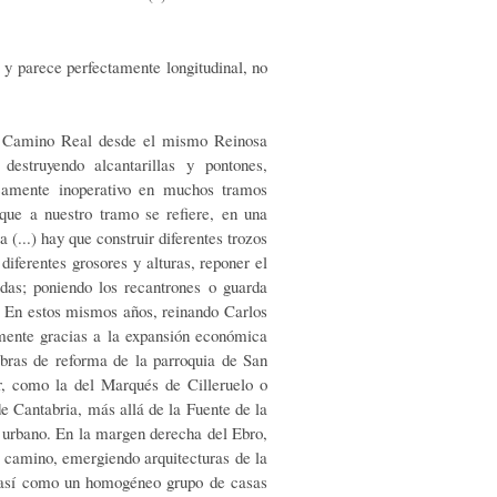
s y parece perfectamente longitudinal, no
el Camino Real desde el mismo Reinosa
destruyendo alcantarillas y pontones,
camente inoperativo en muchos tramos
 que a nuestro tramo se refiere, en una
(...) hay que construir diferentes trozos
diferentes grosores y alturas, reponer el
adas; poniendo los recantrones o guarda
). En estos mismos años, reinando Carlos
emente gra­cias a la expansión económica
bras de reforma de la parroquia de San
or, como la del Marqués de Cilleruelo o
e Cantabria, más allá de la Fuente de la
o urbano. En la margen derecha del Ebro,
el camino, emergiendo arquitecturas de la
, así como un homogéneo grupo de casas