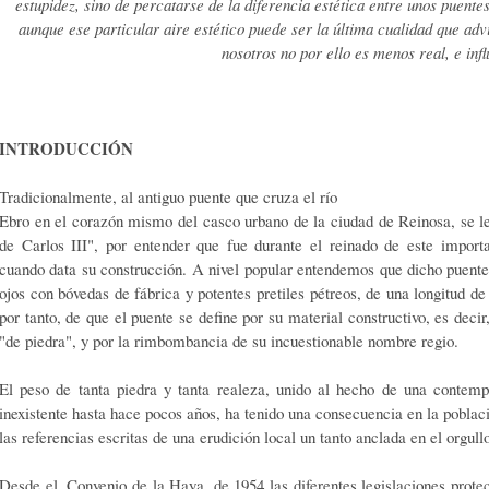
estupidez, sino de percatarse de la dife­rencia estética entre unos puent
aunque ese particular aire estético puede ser la última cualidad que advi
nosotros no por ello es menos real, e inf
INTRODUCCIÓN
Tradicionalmente, al antiguo puente que cruza el río
Ebro en el corazón mismo del casco urbano de la ciudad de Reinosa, se l
de Carlos III", por entender que fue durante el reinado de este impor
cuando data su construcción. A nivel popular entendemos que dicho puente 
ojos con bóvedas de fábrica y potentes pretiles pétreos, de una lon­gitud de
por tanto, de que el puente se define por su material constructivo, es deci
"de piedra", y por la rim­bombancia de su incuestionable nombre regio.
El peso de tanta piedra y tanta realeza, unido al hecho de una contemp
inexistente hasta hace pocos años, ha tenido una consecuencia en la pobla­
las referencias escri­tas de una erudición local un tanto anclada en el orgullo
Desde el. Convenio de la Haya, de 1954 las diferentes legis­laciones prote