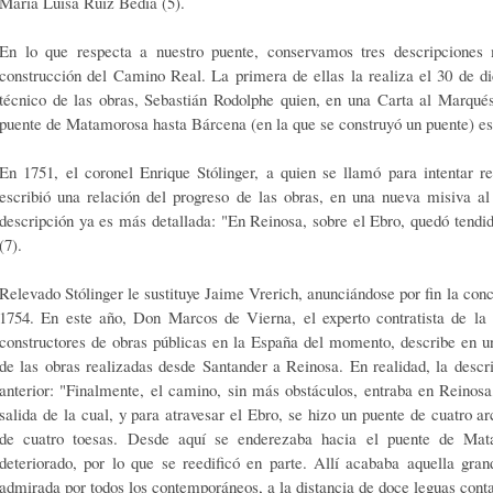
María Luisa Ruiz Bedia (5).
En lo que respecta a nuestro puente, conservamos tres des­cripcione
construcción del Camino Real. La primera de ellas la realiza el 30 de di
técnico de las obras, Sebas­tián Rodolphe quien, en una Carta al Marqu
puente de Matamorosa hasta Bárcena (en la que se construyó un puente) est
En 1751, el coronel Enrique Stólinger, a quien se llamó para intentar re
escribió una re­lación del progreso de las obras, en una nueva misiva a
descripción ya es más detalla­da: "En Reinosa, sobre el Ebro, quedó tendid
(7).
Relevado Stólinger le sustituye Jaime Vrerich, anunciándose por fin la con
1754. En este año, Don Marcos de Vierna, el experto contratista de l
constructores de obras públi­cas en la España del momento, describe en u
de las obras realizadas desde Santander a Reinosa. En realidad, la desc
anterior: "Finalmente, el camino, sin más obstáculos, en­traba en Reinosa,
salida de la cual, y para atravesar el Ebro, se hizo un puente de cuatro a
de cuatro toesas. Des­de aquí se enderezaba hacia el puente de Mat
deteriorado, por lo que se reedificó en par­te. Allí acababa aquella gran
admirada por todos los contemporáneos, a la distancia de doce leguas cont