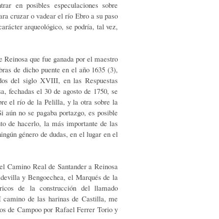
rar en posibles especulacio­nes sobre
ara cruzar o vadear el río Ebro a su paso
arácter arqueológico, se podría, tal vez,
de Reinosa que fue ganada por el maestro
bras de dicho puente en el año 1635 (3),
os del siglo XVIII, en las Respuestas
a, fechadas el 30 de agos­to de 1750, se
e el río de la Pelilla, y la otra sobre la
Si aún no se pagaba portazgo, es posible
to de hacerlo, la más importante de las
ningún género de dudas, en el lugar en el
del Camino Real de Santander a Reinosa
adevilla y Bengoechea, el Marqués de la
icos de la cons­trucción del llamado
I camino de las harinas de Castilla, me
rnos de Campoo por Rafael Ferrer Torio y