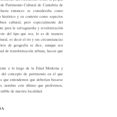
 de Patrimonio Cultural de Cantabria de
hasta entonces se con­sideraba como
io histórico y su contexto como aspec­tos
bien cultural, pero especialmente del
te para la salvaguardia y revalorización
este del tipo que sea, lo es de manera
ural, es decir el río y sus circuns­tancias
ibros de geografía se dice, aunque sea
­dad de transformación urbana, hacen que
puente a lo largo de la Edad Moderna y
 del con­cepto de patrimonio en el que
 las que entendemos que deberían basarse
bro, nombre este último que preferimos,
utible de nuestra localidad.
NA