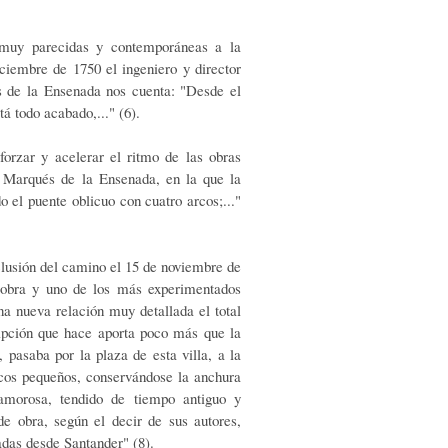
s muy parecidas y contemporáneas a la
ciem­bre de 1750 el ingeniero y director
és de la Ensenada nos cuenta: "Desde el
á todo acabado,..." (6).
forzar y acelerar el ritmo de las obras
l Mar­qués de la Ensenada, en la que la
o el puente oblicuo con cuatro arcos;..."
clusión del camino el 15 de noviembre de
a obra y uno de los más experimentados
na nueva relación muy detallada el total
ripción que hace aporta poco más que la
 pasaba por la plaza de esta villa, a la
r­cos pequeños, conservándose la anchura
amorosa, tendido de tiempo antiguo y
de obra, según el decir de sus auto­res,
adas desde Santander" (8).