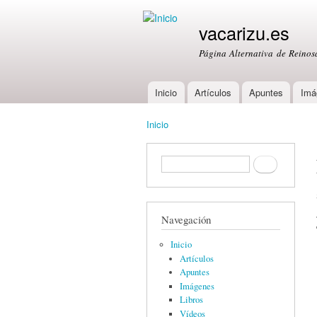
vacarizu.es
Página Alternativa de Reino
Inicio
Artículos
Apuntes
Imá
Main menu
Inicio
You are here
Formulario de búsqueda
Buscar
Navegación
Inicio
Artículos
Apuntes
Imágenes
Libros
Vídeos