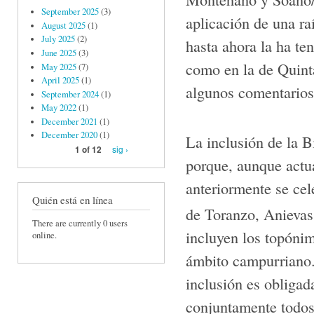
September 2025
(3)
aplicación de una ra
August 2025
(1)
July 2025
(2)
hasta ahora la ha te
June 2025
(3)
como en la de Quinta
May 2025
(7)
April 2025
(1)
algunos comentarios 
September 2024
(1)
May 2022
(1)
December 2021
(1)
December 2020
(1)
La inclusión de la B
sig ›
1 of 12
porque, aunque actua
anteriormente se cel
Quién está en línea
de Toranzo, Anievas
There are currently 0 users
incluyen los topónim
online.
ámbito campurriano. 
inclusión es obligad
conjuntamente todos 