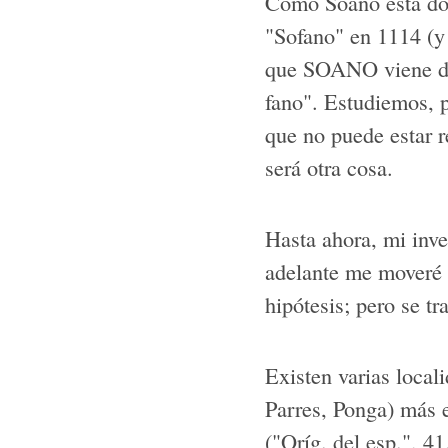
Como Soano está d
"Sofano" en 1114 (y
que SOANO viene de 
fano". Estudiemos, p
que no puede estar r
será otra cosa.
Hasta ahora, mi inve
adelante me moveré p
hipótesis; pero se t
Existen varias loca
Parres, Ponga) más 
("Oríg. del esp.", 4