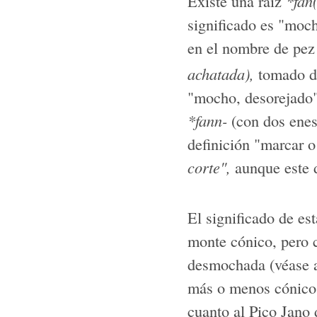
Existe una raíz
*fan(
significado es "moch
en el nombre de pez
achatada),
tomado de
"mocho, desorejado
*fann-
(con dos enes)
definición "marcar o
corte",
aunque este d
El significado de es
monte cónico, pero c
desmochada (véase aq
más o menos cónico 
cuanto al Pico Jano 