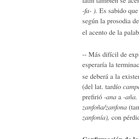
-fa- ).
Es sabido que
según la prosodia de 
el acento de la pala
-- Más difícil de exp
esperaría la termina
se deberá a la existe
(del lat. tardío
campa
prefirió
-ana
a
-aña.
zanfoña/zanfona
(ta
zanfonía),
con pérdid