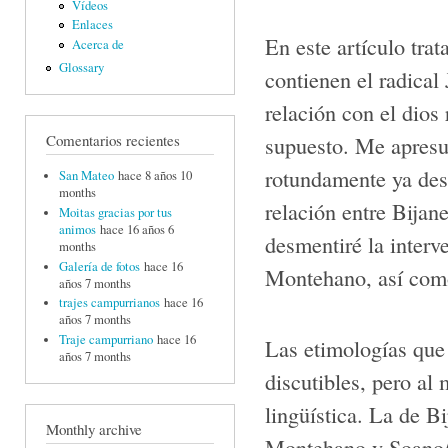
Vídeos
Enlaces
En este artículo tra
Acerca de
Glossary
contienen el radical
relación con el dio
supuesto. Me apresur
Comentarios recientes
rotundamente ya des
San Mateo
hace 8 años 10
months
relación entre Bijan
Moitas gracias por tus
animos
hace 16 años 6
desmentiré la inter
months
Galería de fotos
hace 16
Montehano, así com
años 7 months
trajes campurrianos
hace 16
años 7 months
Traje campurriano
hace 16
Las etimologías que
años 7 months
discutibles, pero al
lingüística. La de B
Monthly archive
Montehano y Soano/ 