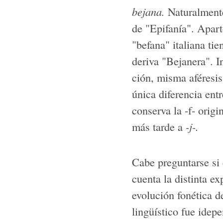
bejana.
Naturalmente,
de "Epifanía". Aparte
"befana" italiana ti
deriva "Bejanera". I
ción, misma aféresi
única diferencia entr
conserva la -f- origi
más tarde a
-j-.
Cabe preguntarse si 
cuenta la distinta ex
evolución fonética d
lingüístico fue idep