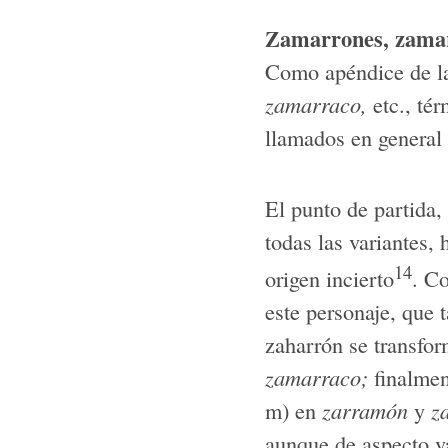
Zamarrones, zama
Como apéndice de la 
zamarraco,
etc., tér
llamados en general 
El punto de partida,
todas las variantes, 
14
origen incierto
. C
este personaje, que 
zaharrón se transfo
zamarraco;
finalment
m) en
zarramón
y
za
aunque de aspecto va