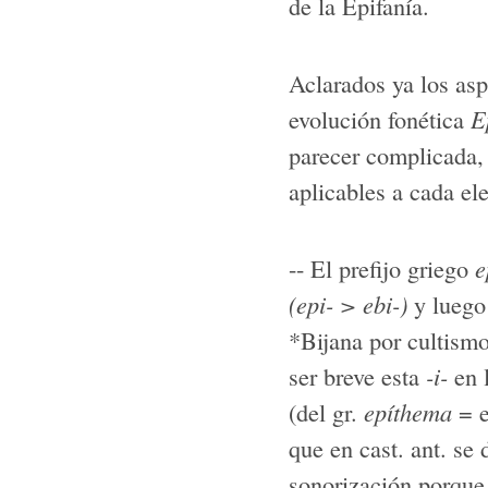
de la Epifanía.
Aclarados ya los asp
evolución fonética
E
parecer complicada,
aplicables a cada el
-- El prefijo griego
e
(epi- > ebi-)
y luego
*Bijana por cultism
ser breve esta
-i-
en l
(del gr.
epíthema
= e
que en cast. ant. se 
sonorización porque, 