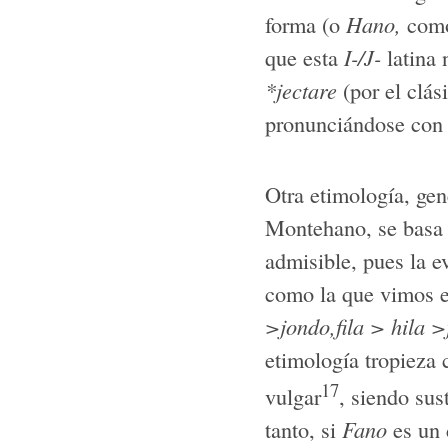
forma (o
Hano,
como
que esta
I-/J-
latina 
*jectare
(por el clás
pronunciándose con 
Otra etimología, gen
Montehano, se basa e
admisible, pues la e
como la que vimos en
>jondo,fila > hila >
etimología tropieza 
17
vulgar
, siendo sus
tanto, si
Fano
es un 