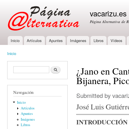
Ski
mai
vacarizu.es
con
Página Alternativa de 
Inicio
Artículos
Apuntes
Imágenes
Libros
Vídeos
Main menu
Inicio
You are here
¿Jano en Can
Formulario de búsqueda
Buscar
Bijanera, Pic
Navegación
Submitted by
vacari
Inicio
José Luis Gutiérr
Artículos
Apuntes
Imágenes
INTRODUCCIÓN
Libros