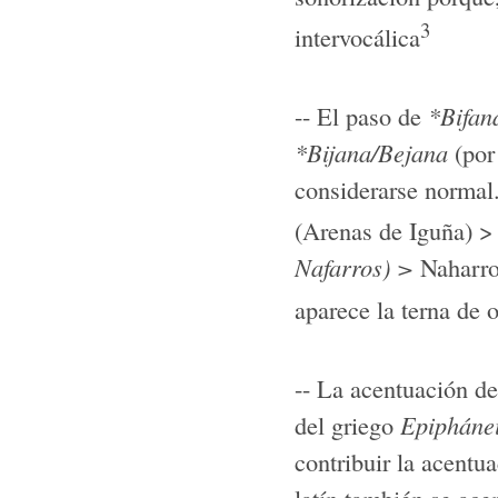
3
intervocálica
-- El paso de
*Bifan
*Bijana/Bejana
(por
considerarse normal
(Arenas de Iguña) >
Nafarros) >
Naharro
aparece la terna de 
-- La acentuación de
del griego
Epipháne
contribuir la acentu
latín también se ace