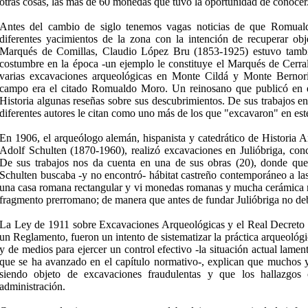
otras cosas, las más de 60 monedas que tuvo la oportunidad de conocer
Antes del cambio de siglo tenemos vagas noticias de que Romua
diferentes yacimientos de la zona con la intención de recuperar ob
Marqués de Comillas, Claudio López Bru (1853-1925) estuvo tambi
costumbre en la época -un ejemplo le constituye el Marqués de Cerra
varias excavaciones arqueológicas en Monte Cildá y Monte Bernorio
campo era el citado Romualdo Moro. Un reinosano que publicó en e
Historia algunas reseñas sobre sus descubrimientos. De sus trabajos e
diferentes autores le citan como uno más de los que "excavaron" en este
En 1906, el arqueólogo alemán, hispanista y catedrático de Historia 
Adolf Schulten (1870-1960), realizó excavaciones en Julióbriga, con
De sus trabajos nos da cuenta en una de sus obras (20), donde qued
Schulten buscaba -y no encontró- hábitat castreño contemporáneo a la
una casa romana rectangular y vi monedas romanas y mucha cerámica ro
fragmento prerromano; de manera que antes de fundar Julióbriga no debi
La Ley de 1911 sobre Excavaciones Arqueológicas y el Real Decreto 
un Reglamento, fueron un intento de sistematizar la práctica arqueológic
y de medios para ejercer un control efectivo -la situación actual lame
que se ha avanzado en el capítulo normativo-, explican que muchos y
siendo objeto de excavaciones fraudulentas y que los hallazgos 
administración.