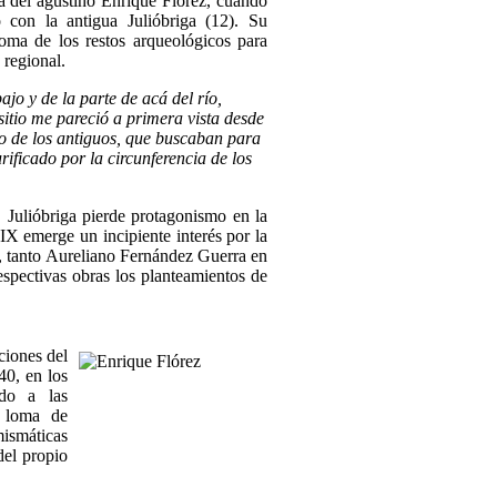
ra del agustino Enrique Flórez, cuando
o con la antigua Julióbriga (12). Su
 toma de los restos arqueológicos para
 regional.
ajo y de la parte de acá del río,
sitio me pareció a primera vista desde
o de los antiguos, que buscaban para
ificado por la circunferencia de los
, Julióbriga pierde protagonismo en la
XIX emerge un incipiente interés por la
e, tanto Aureliano Fernández Guerra en
pectivas obras los planteamientos de
ciones del
40, en los
do a las
a loma de
mismáticas
del propio