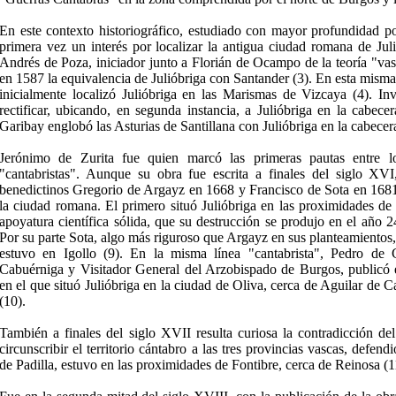
En este contexto historiográfico, estudiado con mayor profundidad po
primera vez un interés por localizar la antigua ciudad romana de Julió
Andrés de Poza, iniciador junto a Florián de Ocampo de la teoría "vas
en 1587 la equivalencia de Julióbriga con Santander (3). En esta mism
inicialmente localizó Julióbriga en las Marismas de Vizcaya (4). Inv
rectificar, ubicando, en segunda instancia, a Julióbriga en la cabec
Garibay englobó las Asturias de Santillana con Julióbriga en la cabecer
Jerónimo de Zurita fue quien marcó las primeras pautas entre lo
"cantabristas". Aunque su obra fue escrita a finales del siglo XV
benedictinos Gregorio de Argayz en 1668 y Francisco de Sota en 1681 
la ciudad romana. El primero situó Julióbriga en las proximidades de
apoyatura científica sólida, que su destrucción se produjo en el año 
Por su parte Sota, algo más riguroso que Argayz en sus planteamientos, 
estuvo en Igollo (9). En la misma línea "cantabrista", Pedro de C
Cabuérniga y Visitador General del Arzobispado de Burgos, publicó 
en el que situó Julióbriga en la ciudad de Oliva, cerca de Aguilar d
(10).
También a finales del siglo XVII resulta curiosa la contradicción de
circunscribir el territorio cántabro a las tres provincias vascas, defen
de Padilla, estuvo en las proximidades de Fontibre, cerca de Reinosa (1