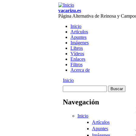
Skip to main content
vacarizu.es
Página Alternativa de Reinosa y Campo
Inicio
Artículos
Main menu
Apuntes
Imágenes
Libros
Vídeos
Enlaces
Filtros
Acerca de
Inicio
You are here
Buscar
Formulario de
Navegación
búsqueda
Inicio
Artículos
Apuntes
Imágenes