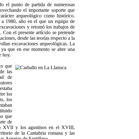
ido el punto de partida de numerosas
provechando el importante soporte que
arácter arqueológico como histórico.
s a 1980, año en el que un equipo de
 excavaciones y retomó los trabajos de
 Con el presente artículo se pretende
gaciones, desde las teorías respecto a la
rrollan excavaciones arqueológicas.
La
n, ya que en ese momento se abre una
e hoy.
co que
de las
dad de
utores
estaba
tre los
o, los
ntaban
ituido
no que
arte de
o XVII y los agustinos en el XVIII,
erritorio de la Cantabria romana y las
s Asturias de Santillana.