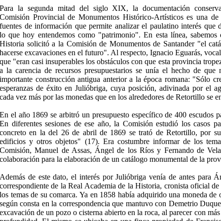
Para la segunda mitad del siglo XIX, la documentación conserv
Comisión Provincial de Monumentos Histórico-Artísticos es una de 
fuentes de información que permite analizar el paulatino interés que 
lo que hoy entendemos como "patrimonio". En esta línea, sabemos
Historia solicitó a la Comisión de Monumentos de Santander "el cat
hacerse excavaciones en el futuro". Al respecto, Ignacio Eguarás, voca
que "eran casi insuperables los obstáculos con que esta provincia trop
a la carencia de recursos presupuestarios se unía el hecho de que
importante construcción antigua anterior a la época romana: "Sólo c
esperanzas de éxito en Julióbriga, cuya posición, adivinada por el a
cada vez más por las monedas que en los alrededores de Retortillo se e
En el año 1869 se arbitró un presupuesto específico de 400 escudos p
En diferentes sesiones de ese año, la Comisión estudió los casos par
concreto en la del 26 de abril de 1869 se trató de Retortillo, por su
edificios y otros objetos" (17). Era costumbre informar de los tema
Comisión, Manuel de Assas, Ángel de los Ríos y Fernando de Velas
colaboración para la elaboración de un catálogo monumental de la prov
Además de este dato, el interés por Julióbriga venía de antes para 
correspondiente de la Real Academia de la Historia, cronista oficial de
los temas de su comarca. Ya en 1858 había adquirido una moneda de o
según consta en la correspondencia que mantuvo con Demetrio Duque y
excavación de un pozo o cisterna abierto en la roca, al parecer con má