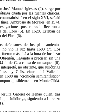
r José Manuel Iglesias (2), surge por
briga citada por las fuentes clásicas.
cocantabrista" en el siglo XVI, señaló
a línea, Ambrosio de Morales, en 1574,
estigaciones posteriores le llevaron a
era del Ebro (5). En 1628, Esteban de
a del Ebro (6).
s defensores de los planteamientos
I, no vio la luz hasta 1683 (7). Los
fueron más allá a la hora de localizar
 Obregón, llegando a precisar, sin una
244 d. de C. a causa de un saqueo (8).
interpretó, no obstante, que Julióbriga
ossío y Celis, vicario del Valle de
en 1688 un "cronicón semifantástico"
e Campoo -posiblemente en Monte Cildá-
l jesuita Gabriel de Henao quien, tras
dió que Julióbriga, siguiendo a Lorenzo
1).