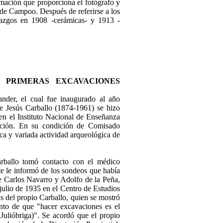
rmación que proporciona el fotógrafo y
e de Campoo. Después de referirse a los
lazgos en 1908 -cerámicas- y 1913 -
S PRIMERAS EXCAVACIONES
nder, el cual fue inaugurado al año
e Jesús Carballo (1874-1961) se hizo
 en el Instituto Nacional de Enseñanza
ación. En su condición de Comisado
ca y variada actividad arqueológica de
ballo tomó contacto con el médico
te le informó de los sondeos que había
e Carlos Navarro y Adolfo de la Peña,
 julio de 1935 en el Centro de Estudios
 del propio Carballo, quien se mostró
nto de que "hacer excavaciones es el
Julióbriga)". Se acordó que el propio