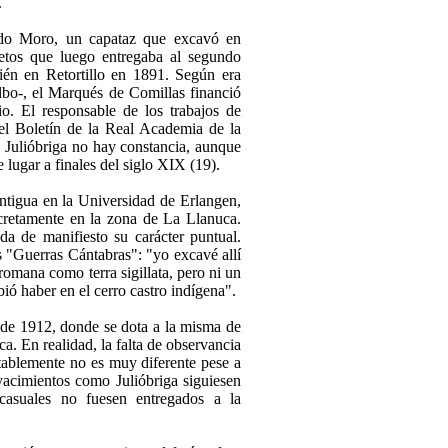
.
ldo Moro, un capataz que excavó en
jetos que luego entregaba al segundo
én en Retortillo en 1891. Según era
lbo-, el Marqués de Comillas financió
. El responsable de los trabajos de
l Boletín de la Real Academia de la
n Julióbriga no hay constancia, aunque
 lugar a finales del siglo XIX (19).
Antigua en la Universidad de Erlangen,
cretamente en la zona de La Llanuca.
a de manifiesto su carácter puntual.
s "Guerras Cántabras": "yo excavé allí
mana como terra sigillata, pero ni un
ó haber en el cerro castro indígena".
de 1912, donde se dota a la misma de
a. En realidad, la falta de observancia
ntablemente no es muy diferente pese a
acimientos como Julióbriga siguiesen
casuales no fuesen entregados a la