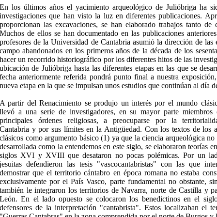
En los últimos años el yacimiento arqueológico de Julióbriga ha s
investigaciones que han visto la luz en diferentes publicaciones. A
proporcionan las excavaciones, se han elaborado trabajos tanto de c
Muchos de ellos se han documentado en las publicaciones anteriore
profesores de la Universidad de Cantabria asumió la dirección de las
campo abandonados en los primeros años de la década de los sesenta.
hacer un recorrido historiográfico por los diferentes hitos de las investi
ubicación de Julióbriga hasta las diferentes etapas en las que se desa
fecha anteriormente referida pondrá punto final a nuestra exposició
nueva etapa en la que se impulsan unos estudios que continúan al día d
A partir del Renacimiento se produjo un interés por el mundo clási
llevó a una serie de investigadores, en su mayor parte miembros 
principales órdenes religiosas, a preocuparse por la territoriali
Cantabria y por sus límites en la Antigüedad. Con los textos de los a
clásicos como argumento básico (1) ya que la ciencia arqueológica no 
desarrollada como la entendemos en este siglo, se elaboraron teorías en
siglos XVI y XVIII que desataron no pocas polémicas. Por un lad
jesuitas defendieron las tesis "vascocantabristas" con las que inte
demostrar que el territorio cántabro en época romana no estaba const
exclusivamente por el País Vasco, parte fundamental no obstante, si
también le integraron los territorios de Navarra, norte de Castilla y p
León. En el lado opuesto se colocaron los benedictinos en el sigl
defensores de la interpretación "cantabrista". Estos localizaban el t
"Guerras Cantabras" en la zona comprendida por el norte de Burgos y la