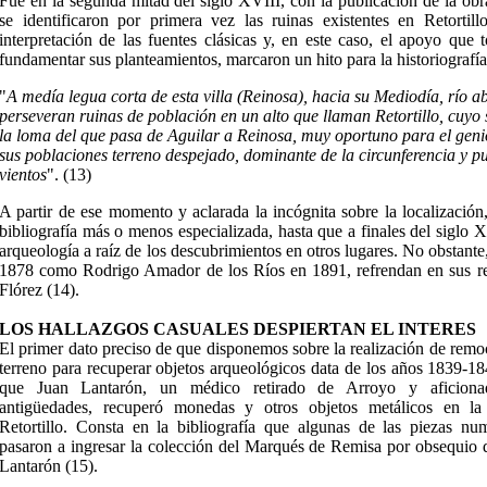
Fue en la segunda mitad del siglo XVIII, con la publicación de la ob
se identificaron por primera vez las ruinas existentes en Retortill
interpretación de las fuentes clásicas y, en este caso, el apoyo que
fundamentar sus planteamientos, marcaron un hito para la historiografía
"
A medía legua corta de esta villa (Reinosa), hacia su Mediodía, río ab
perseveran ruinas de población en un alto que llaman Retortillo, cuyo 
la loma del que pasa de Aguilar a Reinosa, muy oportuno para el geni
sus poblaciones terreno despejado, dominante de la circunferencia y pur
vientos
". (13)
A partir de ese momento y aclarada la incógnita sobre la localización
bibliografía más o menos especializada, hasta que a finales del siglo 
arqueología a raíz de los descubrimientos en otros lugares. No obstant
1878 como Rodrigo Amador de los Ríos en 1891, refrendan en sus res
Flórez (14).
LOS HALLAZGOS CASUALES DESPIERTAN EL INTERES
El primer dato preciso de que disponemos sobre la realización de remo
terreno para recuperar objetos arqueológicos data de los años 1839-18
que Juan Lantarón, un médico retirado de Arroyo y aficiona
antigüedades, recuperó monedas y otros objetos metálicos en l
Retortillo. Consta en la bibliografía que algunas de las piezas nu
pasaron a ingresar la colección del Marqués de Remisa por obsequio 
Lantarón (15).