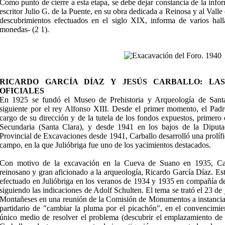
Como punto de cierre a esta etapa, se debe dejar constancia de la info
escritor Julio G. de la Puente, en su obra dedicada a Reinosa y al Vall
descubrimientos efectuados en el siglo XIX, informa de varios hal
monedas- (2 1).
RICARDO GARCÍA DÍAZ Y JESÚS CARBALLO: LA
OFICIALES
En 1925 se fundó el Museo de Prehistoria y Arqueología de Santa
siguiente por el rey Alfonso XIII. Desde el primer momento, el Padr
cargo de su dirección y de la tutela de los fondos expuestos, primero
Secundaria (Santa Clara), y desde 1941 en los bajos de la Diput
Provincial de Excavaciones desde 1941, Carballo desarrolló una prolífi
campo, en la que Julióbriga fue uno de los yacimientos destacados.
Con motivo de la excavación en la Cueva de Suano en 1935, Car
reinosano y gran aficionado a la arqueología, Ricardo García Díaz. Es
efectuado en Julióbriga en los veranos de 1934 y 1935 en compañía d
siguiendo las indicaciones de Adolf Schulten. El tema se trató el 23 de
Montañeses en una reunión de la Comisión de Monumentos a instancias
partidario de "cambiar la pluma por el picachón", en el convencimie
único medio de resolver el problema (descubrir el emplazamiento de 