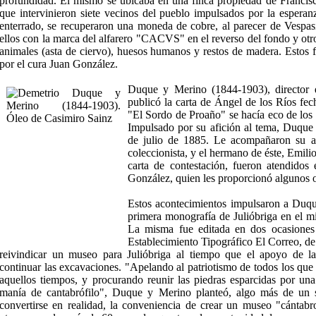
profundidad. El mismo se ubicaba en una finca propiedad de Francisco
que intervinieron siete vecinos del pueblo impulsados por la espera
enterrado, se recuperaron una moneda de cobre, al parecer de Vespas
ellos con la marca del alfarero "CACVS" en el reverso del fondo y o
animales (asta de ciervo), huesos humanos y restos de madera. Estos 
por el cura Juan González.
Duque y Merino (1844-1903), director 
publicó la carta de Ángel de los Ríos fe
"El Sordo de Proaño" se hacía eco de los
Impulsado por su afición al tema, Duque 
de julio de 1885. Le acompañaron su 
coleccionista, y el hermano de éste, Emili
carta de contestación, fueron atendidos 
González, quien les proporcionó algunos o
Estos acontecimientos impulsaron a Duqu
primera monografía de Julióbriga en el m
La misma fue editada en dos ocasiones
Establecimiento Tipográfico El Correo, de 
reivindicar un museo para Julióbriga al tiempo que el apoyo de l
continuar las excavaciones. "Apelando al patriotismo de todos los que 
aquellos tiempos, y procurando reunir las piedras esparcidas por una
manía de cantabrófilo", Duque y Merino planteó, algo más de un s
convertirse en realidad, la conveniencia de crear un museo "cántabro