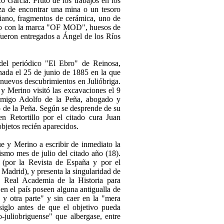
 García. Fruto de los trabajos en los
nza de encontrar una mina o un tesoro
iano, fragmentos de cerámica, uno de
tro con la marca "OF MOD", huesos de
fueron entregados a Ángel de los Ríos
del periódico "El Ebro" de Reinosa,
chada el 25 de junio de 1885 en la que
 nuevos descubrimientos en Julióbriga.
y Merino visitó las excavaciones el 9
amigo Adolfo de la Peña, abogado y
o de la Peña. Según se desprende de su
en Retortillo por el citado cura Juan
bjetos recién aparecidos.
e y Merino a escribir de inmediato la
ismo mes de julio del citado año (18).
 (por la Revista de España y por el
Madrid), y presenta la singularidad de
a Real Academia de la Historia para
en el país poseen alguna antigualla de
 y otra parte" y sin caer en la "mera
iglo antes de que el objetivo pueda
-juliobriguense" que albergase, entre