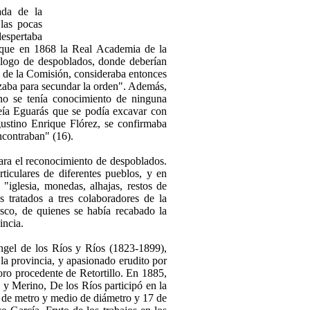
ada de la
las pocas
despertaba
 que en 1868 la Real Academia de la
álogo de despoblados, donde deberían
l de la Comisión, consideraba entonces
ezaba para secundar la orden". Además,
 no se tenía conocimiento de ninguna
reía Eguarás que se podía excavar con
gustino Enrique Flórez, se confirmaba
ncontraban" (16).
ara el reconocimiento de despoblados.
ticulares de diferentes pueblos, y en
 "iglesia, monedas, alhajas, restos de
s tratados a tres colaboradores de la
co, de quienes se había recabado la
incia.
Ángel de los Ríos y Ríos (1823-1899),
 la provincia, y apasionado erudito por
ro procedente de Retortillo. En 1885,
 Merino, De los Ríos participó en la
s de metro y medio de diámetro y 17 de