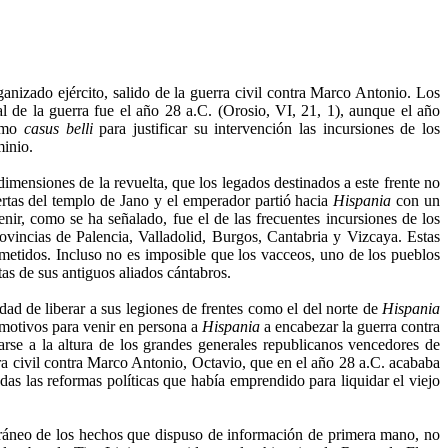
ganizado ejército, salido de la guerra civil contra Marco Antonio. Los
l de la guerra fue el año 28 a.C. (Orosio, VI, 21, 1), aunque el año
como
casus belli
para justificar su intervención las incursiones de los
minio.
 dimensiones de la revuelta, que los legados destinados a este frente no
ertas del templo de Jano y el emperador partió hacia
Hispania
con un
nir, como se ha señalado, fue el de las frecuentes incursiones de los
rovincias de Palencia, Valladolid, Burgos, Cantabria y Vizcaya. Estas
metidos. Incluso no es imposible que los vacceos, uno de los pueblos
as de sus antiguos aliados cántabros.
ad de liberar a sus legiones de frentes como el del norte de
Hispania
s motivos para venir en persona a
Hispania
a encabezar la guerra contra
arse a la altura de los grandes generales republicanos vencedores de
rra civil contra Marco Antonio, Octavio, que en el año 28 a.C. acababa
das las reformas políticas que había emprendido para liquidar el viejo
poráneo de los hechos que dispuso de información de primera mano, no