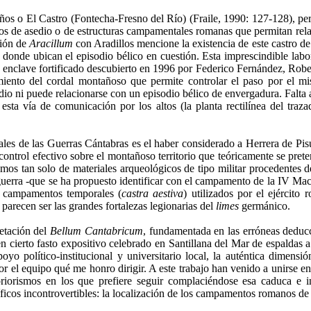
 Peños o El Castro (Fontecha-Fresno del Río) (Fraile, 1990: 127-128), 
gios de asedio o de estructuras campamentales romanas que permitan rel
ción de
Aracillum
con Aradillos mencione la existencia de este castro de
a donde ubican el episodio bélico en cuestión. Esta imprescindible labo
nte enclave fortificado descubierto en 1996 por Federico Fernández, Ro
ento del cordal montañoso que permite controlar el paso por el mis
sedio ni puede relacionarse con un episodio bélico de envergadura. Falt
 esta vía de comunicación por los altos (la planta rectilínea del traz
iciales de las Guerras Cántabras es el haber considerado a Herrera de 
control efectivo sobre el montañoso territorio que teóricamente se pret
s tan solo de materiales arqueológicos de tipo militar procedentes de 
guerra -que se ha propuesto identificar con el campamento de la IV Mace
s campamentos temporales (
castra aestiva
) utilizados por el ejércit
parecen ser las grandes fortalezas legionarias del
limes
germánico.
retación del
Bellum Cantabricum
, fundamentada en las erróneas deduc
n cierto fasto expositivo celebrado en Santillana del Mar de espaldas a
yo político-institucional y universitario local, la auténtica dimens
r el equipo qué me honro dirigir. A este trabajo han venido a unirse en 
priorismos en los que prefiere seguir complaciéndose esa caduca e in
icos incontrovertibles: la localización de los campamentos romanos de 