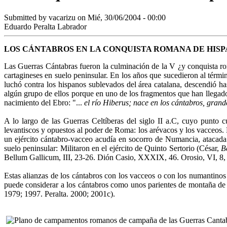
Submitted by
vacarizu
on Mié, 30/06/2004 - 00:00
Eduardo Peralta Labrador
LOS CÁNTABROS EN LA CONQUISTA ROMANA DE HISP
Las Guerras Cántabras fueron la culminación de la V ¿y conquista 
cartagineses en suelo peninsular. En los años que sucedieron al términ
luchó contra los hispanos sublevados del área catalana, descendió h
algún grupo de ellos porque en uno de los fragmentos que han llegad
nacimiento del Ebro: "...
el río Hiberus; nace en los cántabros, gran
A lo largo de las Guerras Celtíberas del siglo II a.C, cuyo punto
levantiscos y opuestos al poder de Roma: los arévacos y los vacceos. 
un ejército cántabro-vacceo acudía en socorro de Numancia, atacad
suelo peninsular: Militaron en el ejército de Quinto Sertorio (César,
B
Bellum Gallicum, III, 23-26. Dión Casio, XXXIX, 46. Orosio, VI, 8, 2
Estas alianzas de los cántabros con los vacceos o con los numantinos 
puede considerar a los cántabros como unos parientes de montaña de 
1979; 1997. Peralta. 2000; 2001c).