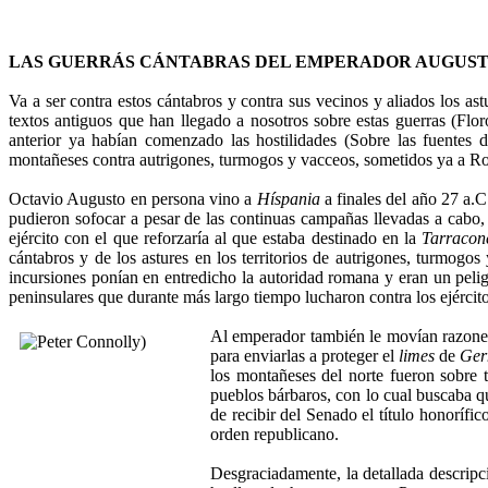
LAS GUERRÁS CÁNTABRAS DEL EMPERADOR AUGUS
Va a ser contra estos cántabros y contra sus vecinos y aliados los as
textos antiguos que han llegado a nosotros sobre estas guerras (Flo
anterior ya habían comenzado las hostilidades (Sobre las fuentes
montañeses contra autrigones, turmogos y vacceos, sometidos ya a Ro
Octavio Augusto en persona vino a
Híspania
a finales del año 27 a.C.
pudieron sofocar a pesar de las continuas campañas llevadas a cabo, 
ejército con el que reforzaría al que estaba destinado en la
Tarracon
cántabros y de los astures en los territorios de autrigones, turmogo
incursiones ponían en entredicho la autoridad romana y eran un peli
peninsulares que durante más largo tiempo lucharon contra los ejércit
Al emperador también le movían razones 
para enviarlas a proteger el
limes
de
Ger
los montañeses del norte fueron sobre t
pueblos bárbaros, con lo cual buscaba qu
de recibir del Senado el título honorífi
orden republicano.
Desgraciadamente, la detallada descripc