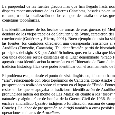
La parquedad de las fuentes grecolatinas que han llegado hasta nos
dispares reconstrucciones de las Guerras Cántabras, basadas no en un 
romano, o de la localización de los campos de batalla de estas guerr
conjeturas toponímicas.
Las identificaciones de los hechos de armas de esas guerras (el Medul
deudora de los viejos trabajos de Schulten y de Syme, carecieron del
convincente (Gutiérrez y Hierro, 2001). Buen ejemplo de esto ha sido 
las fuentes, los cántabros ofrecieron una desesperada resistencia al 
Aradillos (Enmedio, Cantabria). Tal identificación partió de historia
principios del siglo XX por Adolf Schulten, que, en la visita que hiz
con unos dudosos restos existentes en el lugar denominado "Prado F
apoyaba esta identificación la mención en el "Itinerario de Barro" d
tradición historiográfica cree poder identificar con el asentamiento 
El problema es que desde el punto de vista lingüístico, tal como ha
"arar", relacionable con otros topónimos de Cantabria como Arados o 
prospecciones realizadas sobre el terreno en el lugar de "Prado Font
restos en los que se apoyaba la tradicional identificación de Aradil
pronunciada ladera del monte de Las Matas; en cuanto a los "fosos" y
naturales y algún cráter de bomba de la Guerra Civil de 1936. Se e
enclave amurallado (¿castro indígena o fortificación romana de ca
Concha). La labor de prospección se dirigió también a otros posibles 
operaciones militares de
Aracelium
.