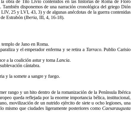
la obra de Tito Livio contenidos en las historias de Roma de Floro
íos. También disponemos de una narración cronológica del griego Dión
, 7; LIV, 25 y LVI, 43, 3) y de algunas anécdotas de la guerra contenidas
 de Estrabón (
Iberia
, III, 4, 16-18).
del templo de Jano en Roma.
 paraliza y el emperador enferma y se retira a
Tarraco
. Publio Carisio
nce a la coalición astur y toma
Lancia
.
sublevación cántabra.
ia y la somete a sangre y fuego.
imer rango y un hito dentro de la romanización de la Península Ibérica
ropeo queda reflejada por la enorme importancia bélica, institucional,
Jano, movilización de un nutrido ejército de siete u ocho legiones, una
 lo mismo que ciudades ligeramente posteriores como
Caesaraugusta