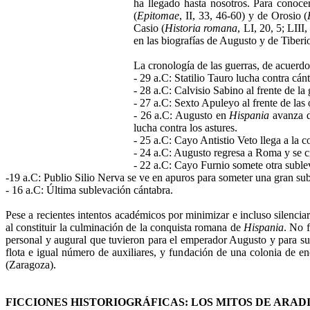
ha llegado hasta nosotros. Para conoce
(
Epitomae
, II, 33, 46-60) y de Orosio (
Casio (
Historia romana
, LI, 20, 5; LIII
en las biografías de Augusto y de Tiberi
La cronología de las guerras, de acuerdo
- 29 a.C: Statilio Tauro lucha contra cán
- 28 a.C: Calvisio Sabino al frente de l
- 27 a.C: Sexto Apuleyo al frente de las
- 26 a.C: Augusto en
Hispania
avanza 
lucha contra los astures.
- 25 a.C: Cayo Antistio Veto llega a la c
- 24 a.C: Augusto regresa a Roma y se c
- 22 a.C: Cayo Furnio somete otra suble
-19 a.C: Publio Silio Nerva se ve en apuros para someter una gran su
- 16 a.C: Última sublevación cántabra.
Pese a recientes intentos académicos por minimizar e incluso silencia
al constituir la culminación de la conquista romana de
Hispania
. No f
personal y augural que tuvieron para el emperador Augusto y para s
flota e igual número de auxiliares, y fundación de una colonia de
(Zaragoza).
FICCIONES HISTORIOGRÁFICAS: LOS MITOS DE ARAD