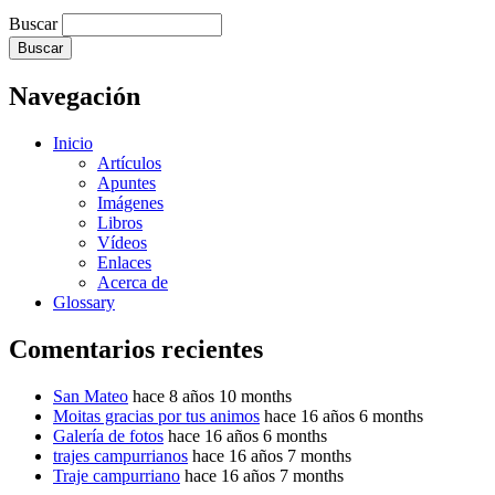
Buscar
Navegación
Inicio
Artículos
Apuntes
Imágenes
Libros
Vídeos
Enlaces
Acerca de
Glossary
Comentarios recientes
San Mateo
hace 8 años 10 months
Moitas gracias por tus animos
hace 16 años 6 months
Galería de fotos
hace 16 años 6 months
trajes campurrianos
hace 16 años 7 months
Traje campurriano
hace 16 años 7 months