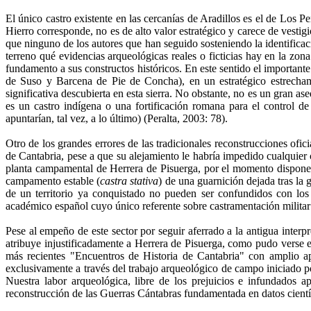
El único castro existente en las cercanías de Aradillos es el de Los
Hierro corresponde, no es de alto valor estratégico y carece de vesti
que ninguno de los autores que han seguido sosteniendo la identifica
terreno qué evidencias arqueológicas reales o ficticias hay en la zon
fundamento a sus constructos históricos. En este sentido el importa
de Suso y Barcena de Pie de Concha), en un estratégico estrechami
significativa descubierta en esta sierra. No obstante, no es un gran a
es un castro indígena o una fortificación romana para el control de
apuntarían, tal vez, a lo último) (Peralta, 2003: 78).
Otro de los grandes errores de las tradicionales reconstrucciones of
de Cantabria, pese a que su alejamiento le habría impedido cualquier 
planta campamental de Herrera de Pisuerga, por el momento disponemo
campamento estable (
castra stativa
) de una guarnición dejada tras la 
de un territorio ya conquistado no pueden ser confundidos con lo
académico español cuyo único referente sobre castramentación militar 
Pese al empeño de este sector por seguir aferrado a la antigua interp
atribuye injustificadamente a Herrera de Pisuerga, como pudo verse e
más recientes "Encuentros de Historia de Cantabria" con amplio apo
exclusivamente a través del trabajo arqueológico de campo iniciado po
Nuestra labor arqueológica, libre de los prejuicios e infundados a
reconstrucción de las Guerras Cántabras fundamentada en datos científ