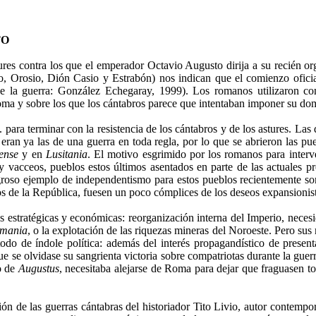
TO
tures contra los que el emperador Octavio Augusto dirija a su recién or
ro, Orosio, Dión Casio y Estrabón) nos indican que el comienzo oficia
 de la guerra: González Echegaray, 1999). Los romanos utilizaron 
ma y sobre los que los cántabros parece que intentaban imponer su do
 para terminar con la resistencia de los cántabros y de los astures. Las
eran ya las de una guerra en toda regla, por lo que se abrieron las pu
ense
y en
Lusitania
. El motivo esgrimido por los romanos para interve
s y vacceos, pueblos estos últimos asentados en parte de las actuales p
groso ejemplo de independentismo para estos pueblos recientemente so
os de la República, fuesen un poco cómplices de los deseos expansionist
estratégicas y económicas: reorganización interna del Imperio, necesid
mania
, o la explotación de las riquezas mineras del Noroeste. Pero su
odo de índole política: además del interés propagandístico de present
e se olvidase su sangrienta victoria sobre compatriotas durante la gue
co de
Augustus
, necesitaba alejarse de Roma para dejar que fraguasen to
ión de las guerras cántabras del historiador Tito Livio, autor contem