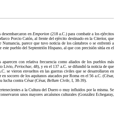
es desembarcaron en
Emporion
(218 a.C.) para combatir a los ejércitos
arco Porcio Catón, al frente del ejército destinado en la Citerior, que
e Numancia, parece que tuvo noticia de los cántabros o se enfrentó a
 este pueblo del Septentrión Hispano, al que con precisión sitúa en el
s aparecen con relativa frecuencia como aliados de los pueblos más
to Livio,
Periochae
, 48), y en el 137 a.C. se difundió la noticia de que
 a.C. se vieron envueltos en las guerras civiles que se desarrollaron en
dir en socorro de los aquitanos atacados por Roma en el 56 a.C. (César,
su lucha contra César (César,
Bellum Civile
, I, 38-39).
pertenecientes a la Cultura del Duero o muy influidos por la misma. Se
o conservaron unos mayores arcaísmos culturales (González Echegaray,