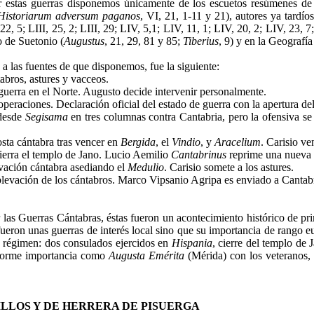
r estas guerras disponemos únicamente de los escuetos resúmenes de 
Historiarum adversum paganos
, VI, 21, 1-11 y 21), autores ya tard
, 22, 5; LIII, 25, 2; LIII, 29; LIV, 5,1; LIV, 11, 1; LIV, 20, 2; LIV, 23
o de Suetonio (
Augustus
, 21, 29, 81 y 85;
Tiberius
, 9) y en la Geografía
 a las fuentes de que disponemos, fue la siguiente:
tabros, astures y vacceos.
a guerra en el Norte. Augusto decide intervenir personalmente.
 operaciones. Declaración oficial del estado de guerra con la apertura 
desde
Segisama
en tres columnas contra Cantabria, pero la ofensiva se
osta cántabra tras vencer en
Bergida
, el
Vindio
, y
Aracelium
. Carisio ve
ierra el templo de Jano. Lucio Aemilio
Cantabrinus
reprime una nueva 
vación cántabra asediando el
Medulio
. Carisio somete a los astures.
blevación de los cántabros. Marco Vipsanio Agripa es enviado a Cantabr
r las Guerras Cántabras, éstas fueron un acontecimiento histórico de pr
ueron unas guerras de interés local sino que su importancia de rango eu
u régimen: dos consulados ejercidos en
Hispania
, cierre del templo de 
 enorme importancia como
Augusta Emérita
(Mérida) con los veteranos,
ILLOS Y DE HERRERA DE PISUERGA