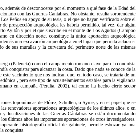
pero, además de desconocerse por el momento a qué fase de la Edad del
acionarlo con las Guerras Cántabras. No obstante, resulta sorprendente
 Los Peños en apoyo de su tesis, o el que no hayan verificado sobre el
r de prospección arqueológica les habría permitido, tal vez, dar algún
berto Ayllón y por el que suscribe en el monte de Los Agudos (Campoo
mo en dirección norte, constituye la única aportación arqueológica
a además una excavación arqueológica en el lugar que permita aclarar si
ado de sus murallas y la curvatura del perímetro norte de las mismas
Pisuerga (Palencia) como el campamento romano clave para la conquista
endía conquistar para alcanzar la costa. Dado que nada se conoce de la
este yacimiento que nos indican que, en todo caso, se trataría de un
dónica-, pero este tipo de acuartelamientos estables para la vigilancia
o romano en campaña (Peralta, 2002), tal como ha hecho cierto sector
ciones toponímicas de Flórez, Schulten, o Syme, y en el papel que se
 las renovadoras aportaciones arqueológicas de los últimos años, o en
ión y localizaciones de las Guerras Cántabras se están documentando
los últimos años las importantes aportaciones de otros investigadores.
operante historiografía oficial de gabinete, permite esbozar ya una
la conquista.