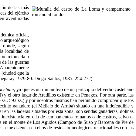
ción de las más
cas del ejército
 en aventuradas
adémica oficial,
do arqueológico
m
, donde, según
la localidad de
y fue retomada a
 de las guerras
. Aparentemente
a
(ciudad que la
 Echegaray 1979-80. Diego Santos, 1985: 254-272).
acelium
, ya que es un diminutivo de un participio del verbo castellano
 el otro lugar de Aradillos existente en Penagos. Por otra parte, las
9 ss., 593 ss.) y por nosotros mismos han permitido comprobar que los
recinto ganadero (el Midiajo de Arriba) situado en una indefendible y
 en las laderas situadas por esta zona, son sendas ganaderas, dolinas
 inexistencia en ella de campamentos romanos o de castros, salvo el
llos en el monte de Los Agudos (Campoo de Suso y Barcena de Pie de
la inexistencia en ellos de restos arqueológicos relacionables con las