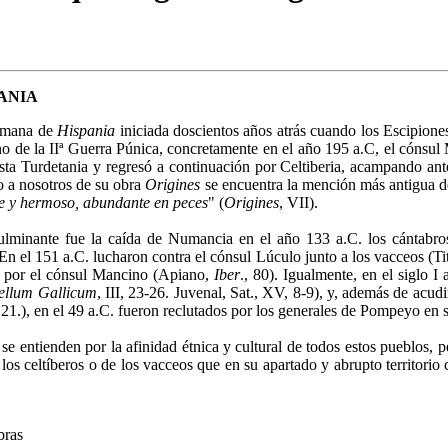
ANIA
romana de
Hispania
iniciada doscientos años atrás cuando los Escipion
o de la IIª Guerra Púnica, concretamente en el año 195 a.C, el cónsul M
asta Turdetania y regresó a continuación por Celtiberia, acampando ant
o a nosotros de su obra
Origines
se encuentra la mención más antigua de
de y hermoso, abundante en peces
" (
Origines
, VII).
 culminante fue la caída de Numancia en el año 133 a.C. los cántabro
En el 151 a.C. lucharon contra el cónsul Lúculo junto a los vacceos (Ti
a por el cónsul Mancino (Apiano,
Iber
., 80). Igualmente, en el siglo I
ellum Gallicum
, III, 23-26. Juvenal, Sat., XV, 8-9), y, además de acu
1.), en el 49 a.C. fueron reclutados por los generales de Pompeyo en 
se entienden por la afinidad étnica y cultural de todos estos pueblos, 
los celtíberos o de los vacceos que en su apartado y abrupto territori