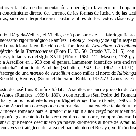
otros y la falta de documentación arqueológica favorecieron la apari
conocimiento directo del terreno, de las formas de lucha y de las tácti
as, sino en interpretaciones bastante libres de los textos clásicos y
io, Bérgida-Vellica, el Vindio, etc.) por parte de la historiografía ac
 necesario rigor filológico (Ramírez, 1999a y 1999b) y de algún respal
la tradicional identificación de la fortaleza de
Aracelium
o
Aracillu
ejército de la
Tarraconense
(Floro II, 33, 50. Orosio VI, 21, 5), con 
dores y tratadistas del siglo XVIII (Flórez, 1981: 111. Masdeu, 1789), 
o a Aradillos en 1.933 con el general Lammerer, identificó este enclave
ontecha", al norte de Aradillos (Schulten, 1942: 1-2; 1962: 170-171)
e Astorga de una
mansio
de
Aracillum
cinco millas al norte de
Iuliobrig
de Retortillo, Reinosa) (Sobre el Itinerario: Roldan, 1972-73. González
 mostrado José Luis Ramírez Sádaba, Aradillos no puede proceder de
Ar
Araos (Ramírez, 1999 b: 180), o con Aradius (San Pedro del Romeral) y
echa" y todos los alrededores por Miguel Ángel Fraile (Fraile, 1990: 21
los con Aracelium corresponden en realidad a una endeble tapia de un 
 "hoyos romanos para el grano" que algún autor creyó poder identificar
xploró igualmente toda la sierra en dirección norte, comprobándose la
mpaña?) que hemos descubierto ya nueve kilómetros al norte de Aradi
enclaves estratégicos del área del nacimiento del Besaya, verificándose 