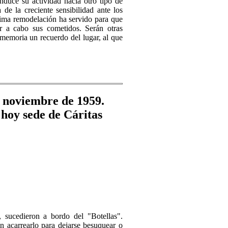
duce su actividad hacia otro tipo de
 de la creciente sensi­bilidad ante los
ima remodelación ha servido para que
r a cabo sus co­metidos. Serán otras
memoria un recuerdo del lugar, al que
 sucedieron a bordo del "Botellas".
en acarrearlo para dejarse besuquear o