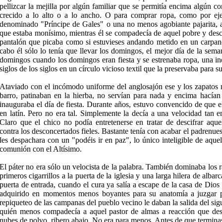
pellizcar la mejilla por algún familiar que se permitía encima algún c
crecido a lo alto o a lo ancho. O para comprar ropa, como por ej
denomi­nado "Príncipe de Gales" o una no menos agobiante pajarita, 
que estaba monísimo, mientras él se compadecía de aquel pobre y desco
pantalón que picaba como si estuvieses an­dando metido en un carpancho
cabo él sólo lo tenía que llevar los domingos, el mejor día de la sema
domingos cuando los domin­gos eran fiesta y se estrenaba ropa, una in
siglos de los siglos en un círculo vicioso textil que la preservaba para s
Ataviado con el incómodo uniforme del anglo­sajón ese y los zapatos 
barro, patinaban en la hierba, no ser­vían para nada y encima hacían
inauguraba el día de fiesta. Du­rante años, estuvo convencido de que e
en latín. Pero no era tal. Simplemente la decía a una velocidad tan e
Claro que el chico no podía entretenerse en tratar de descifrar aque
contra los desconcertados fieles. Bastante tenía con acabar el pa­drenue
les despachara con un "podéis ir en paz", lo único in­teligible de aque
comunión con el Altísimo.
El páter no era sólo un velocista de la palabra. También dominaba los r
primeros cigarrillos a la puerta de la iglesia y una larga hilera de albar
puerta de entrada, cuando el cura ya salía a escape de la casa de Dios 
adquirido en momen­tos menos boyantes para su anatomía a juzgar po
repiqueteo de las campanas del pueblo vecino le daban la salida del s
quién menos compadecía a aquel pastor de almas a reac­ción que desa
nubes de polvo, ribero abajo. No era para menos. Antes de que terminas