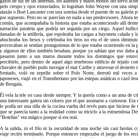
gazos de luz de las linternas, los alaridos y malos modos del torvo ac
pelo crespo y ojos extraviados, lo logra­ban John Wayne con una simpl
alazán o Burt Lancaster con una sonrisa desde el puente de su galeón pi
por supuesto. Pero no se parecían en nada a sus predecesores. Ahora te
común, que acompañaba la historia que estaba aconteciendo allí dentr
narra­ción paralela que podría ser seguida por un ciego. Aquel bullic
danadas de la artillería, que espoleaba las cargas a bayoneta calada y l
abucheaba los besos y celebraba los tiros no era el de unos diminuto
provocaban se sentían protagonistas de lo que estaba ocurriendo en la pa
y algunos de ellos también besaban, porque ya sabían que eso daba gu
pasaron junto a sus muros durante todos los domingos que estuvo
percibirlo, pero dentro de aquel algo tenebroso edificio de tejado c
chavales de pueblo pudo navegar el mar Caribe y atravesar el desierto
Sentado, voló en zepelín sobre el Polo Norte, de­rrotó mil veces a 
japoneses, viajó en el Transiberiano por las este­pas asiáticas o cazó le
de Bengala.
Él veía la tele en casa desde siempre. Y la quería como a un ama de cr
una interesante gatera sin colores por el que asomarse a curiosear. Era
lo podía ser una silla de la co­cina vuelta del revés para que hiciese de 
que se parecía tanto a la realidad como su triciclo a la estruendosa D
"Botellas" era mágico porque sí era real.
A la salida, ni el frío ni la oscuridad de una noche sin casi farolas 
viaje recién terminado. Porque enton­ces empezaba el juego de los recu