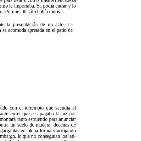
se para den­tro con la misma delicadeza
 no le importaba. Ya podía entrar y lo
 Porque allí sólo había niños.
rado con el terremoto que sacudía el
stante en el que se apagaba la luz por
montará tanto es­truendo para anunciar
contra un suelo de madera, decenas de
gargantas en plena forma y arrojando
mbargo, lo que no conseguían los lati­