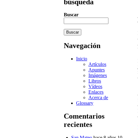
búsqueda
Buscar
Navegación
Inicio
Artículos
Apuntes
Imágenes
Libros
Vídeos
Enlaces
Acerca de
Glossary
Comentarios
recientes
San Mateo
hace 8 años 10