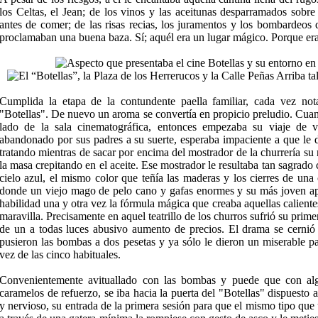
los Celtas, el Jean; de los vinos y las acei­tunas desparramados sobr
antes de comer; de las risas recias, los juramentos y los bombardeos
proclamaban una buena baza. Sí; aquél era un lugar mágico. Porque era 
Cumplida la etapa de la contundente paella fa­miliar, cada vez not
"Botellas". De nuevo un aroma se convertía en propicio preludio. Cuand
lado de la sala cinematográfica, entonces empezaba su viaje de ver
abandonado por sus padres a su suerte, es­peraba impaciente a que le
tratando mientras de sacar por encima del mostrador de la churrería su 
la masa crepitando en el aceite. Ese mostrador le resultaba tan sagrad
cielo azul, el mismo color que teñía las maderas y los cierres de una c
donde un viejo mago de pelo cano y gafas enormes y su más joven ap
habilidad una y otra vez la fórmula mágica que creaba aque­llas calient
maravilla. Precisamente en aquel teatrillo de los churros sufrió su prime
de un a todas luces abusivo au­mento de precios. El drama se cerni
pusieron las bombas a dos pesetas y ya sólo le dieron un miserable pa
vez de las cinco habituales.
Convenientemente avituallado con las bombas y puede que con algu
caramelos de refuerzo, se iba hacia la puerta del "Botellas" dispuesto 
y nervioso, su entrada de la primera sesión para que el mismo tipo que