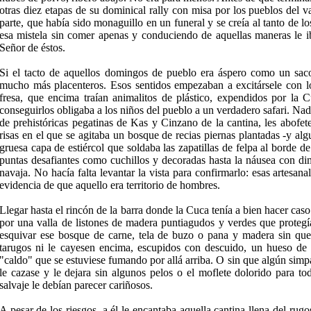
otras diez etapas de su dominical rally con misa por los pueblos del v
parte, que había sido monaguillo en un funeral y se creía al tanto de lo
esa mistela sin comer ape­nas y conduciendo de aquellas maneras le i
Señor de éstos.
Si el tacto de aquellos domingos de pueblo era áspero como un saco 
mucho más placenteros. Esos sentidos empe­zaban a excitársele con l
fresa, que encima traían animalitos de plástico, expendidos por la 
conseguirlos obligaba a los niños del pueblo a un verdadero safari. Nada
de prehistóricas pegatinas de Kas y Cinzano de la cantina, les abofe
risas en el que se agi­taba un bosque de recias piernas plantadas -y al
gruesa capa de estiércol que soldaba las zapatillas de felpa al borde 
puntas desafiantes como cuchillos y decoradas hasta la náusea con di
navaja. No hacía falta levantar la vista para confirmarlo: esas artesana
evidencia de que aquello era territorio de hombres.
Llegar hasta el rincón de la barra donde la Cuca tenía a bien hacer caso
por una valla de listones de madera pun­tiagudos y verdes que protegí
esquivar ese bosque de carne, tela de buzo o pana y madera sin que
tarugos ni le cayesen en­cima, escupidos con descuido, un hueso de
"caldo" que se estu­viese fumando por allá arriba. O sin que algún sim­p
le cazase y le dejara sin algunos pelos o el moflete dolorido para to
salvaje le debían parecer cariñosos.
A pesar de los riesgos, a él le encantaba aquella cantina llena del rugo