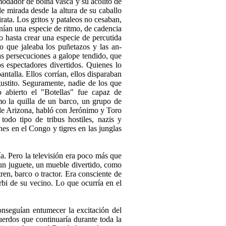
omodador de boina vasca y su acólito de
e mirada desde la altura de su caballo
rata. Los gritos y pataleos no cesaban,
­nían una especie de ritmo, de cadencia
o hasta crear una especie de percutida
io que jaleaba los puñetazos y las an­
as persecuciones a galope ten­dido, que
s espectadores divertidos. Quienes lo
ntalla. Ellos co­rrían, ellos disparaban
stito. Se­guramente, nadie de los que
 abierto el "Botellas" fue capaz de
omo la quilla de un barco, un grupo de
 de Arizona, habló con Jerónimo y Toro
todo tipo de tribus hostiles, nazis y
ones en el Congo y tigres en las junglas
ía. Pero la televisión era poco más que
 un juguete, un mue­ble divertido, como
tren, barco o tractor. Era consciente de
erbi de su vecino. Lo que ocurría en el
conseguían entumecer la ex­citación del
erdos que conti­nuaría durante toda la