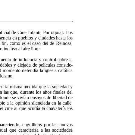
icial de Cine Infantil Parroquial. Los
sencia en pueblos y ciudades hasta los
l fin, como es el caso del de Reinosa,
incluso al aire libre.
umento de influencia y control sobre la
dables y alejada de películas conside­
el momento defendía la iglesia católica
licismo.
en la misma medida que la so­ciedad y
n las que, durante los años finales del
donde se vi­vían ensayos de libertad de
ie a la opinión silenciada en la calle.
el cine al que acudía la chavalería los
pareciendo, engullidos por las nuevas
sual que caracteriza a las sociedades