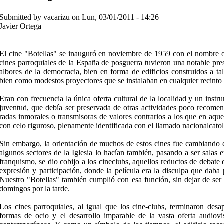
Submitted by
vacarizu
on Lun, 03/01/2011 - 14:26
Javier Ortega
El cine "Botellas" se inauguró en noviembre de 1959 con el nombre of
cines parroquiales de la Es­paña de posguerra tuvieron una notable pre
albores de la de­mocracia, bien en forma de edificios construidos a ta
bien como modestos proyectores que se instalaban en cual­quier recinto o 
Eran con fre­cuencia la única oferta cultural de la localidad y un instr
juven­tud, que debía ser preservada de otras actividades poco recomen
radas inmorales o transmisoras de valores contra­rios a los que en aqu
con celo riguroso, plenamente identificada con el llamado nacionalcato
Sin embargo, la orientación de muchos de estos cines fue cambiando 
algunos sectores de la Iglesia lo hacían también, pasando a ser salas e
franquismo, se dio cobijo a los cineclubs, aquellos reductos de debate 
expresión y participación, donde la película era la disculpa que daba p
Nuestro "Bote­llas" también cumplió con esa función, sin dejar de ser 
domingos por la tarde.
Los cines parroquiales, al igual que los cine-clubs, terminaron desa
formas de ocio y el desarrollo imparable de la vasta oferta audiovi