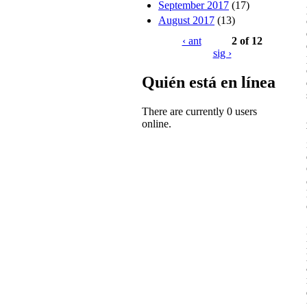
September 2017
(17)
August 2017
(13)
‹ ant
2 of 12
sig ›
Quién está en línea
There are currently 0 users
online.