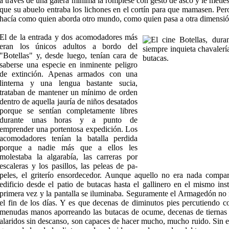
a través de una gatera mínima la rompiese con gesto de asco y le metie
que su abuelo entraba los lichones en el cortín para que mamasen. Pero
hacía como quien aborda otro mundo, como quien pasa a otra dimensión.
El de la entrada y dos acomodadores más
eran los únicos adultos a bordo del
"Botellas" y, desde luego, tenían cara de
saberse una especie en inmi­nente peligro
de extinción. Apenas armados con una
linterna y una lengua bastante sucia,
trataban de mantener un mínimo de orden
dentro de aquella jauría de niños desatados
porque se sentían com­pletamente libres
durante unas horas y a punto de
emprender una portentosa expedición. Los
acomo­dadores tenían la batalla perdida
porque a nadie más que a ellos les
molestaba la algarabía, las ca­rreras por
escaleras y los pasillos, las peleas de pa­
peles, el griterío ensordecedor. Aunque aquello no era nada compa
edificio desde el patio de butacas hasta el galli­nero en el mismo in
primera vez y la pantalla se iluminaba. Se­guramente el Armagedón no 
el fin de los días. Y es que decenas de diminutos pies percutiendo 
menudas manos apo­rreando las butacas de ocume, decenas de tiernas 
alaridos sin descanso, son capaces de hacer mucho, mucho ruido. Sin e