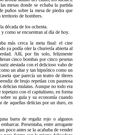
e las mesas donde se echaba la partida
 de puños sobre la mesa de piedra que
territorio de hombres.
aba más cerca la meta final: el cine
o ya podía oler la churrería abierta al
dad. Allí, por fin solo, fe­lizmente
 dieran cinco bombas por cinco pesetas
nariz atestada con el delicioso vaho de
o como un altar y tan hipnótico como un
a­seta que parecía un teatro de títeres
rendiz de brujo repetían con pasmosa
es delicias mulatas. Aunque no todo era
r topetazo con el capita­lismo, en forma
ó sobre su gula y su economía cuando
r de aquellas delicias por un duro, en
na barra de regaliz rojo o algu­nos
a embarcar. Presentaba, entre arrogante
 un poco antes se la acababa de vender