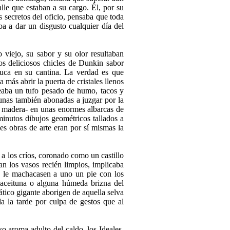
alle que estaban a su cargo. Él, por su
s secretos del oficio, pensaba que toda
ba a dar un disgusto cualquier día del
viejo, su sabor y su olor resul­taban
os deliciosos chicles de Dunkin sabor
Cuca en su cantina. La verdad es que
 más abrir la puerta de cristales llenos
teaba un tufo pesado de humo, tacos y
gu­nas también abonadas a juzgar por la
de madera- en unas enormes albarcas de
minutos dibujos geométricos tallados a
les obras de arte eran por sí mismas la
 a los críos, coronado como un castillo
an los vasos recién limpios, implicaba
 le machaca­sen a uno un pie con los
 aceituna o alguna húmeda brizna del
ático gigante aborigen de aquella selva
da la tarde por culpa de gestos que al
so aroma adulto del caldo, los Ideales,