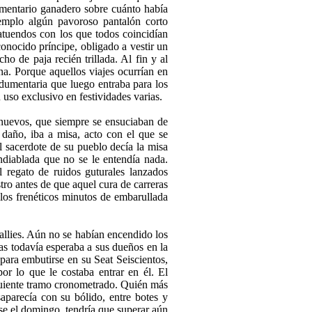
o­mentario ganadero sobre cuánto había
emplo algún pavoroso pantalón corto
atuendos con los que todos coincidían
nocido príncipe, obligado a ves­tir un
 de paja recién tri­llada. Al fin y al
na. Porque aque­llos viajes ocurrían en
dumen­taria que luego entraba para los
u uso exclusivo en festividades varias.
nuevos, que siempre se en­suciaban de
 daño, iba a misa, acto con el que se
l sacerdote de su pueblo decía la misa
ndia­blada que no se le entendía nada.
l regato de ruidos guturales lanzados
stro antes de que aquel cura de carreras
llos frenéticos minutos de embaru­llada
allies. Aún no se habían en­cendido los
cas todavía espe­raba a sus dueños en la
para em­butirse en su Seat Seiscientos,
r lo que le costaba entrar en él. El
iguiente tramo cronometrado. Quién más
parecía con su bólido, entre botes y
e el domingo, tendría que su­perar aún