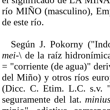
río MIÑO (masculino), Emp
de este río.
Según J. Pokorny ("Indo
mei
-\ de la raíz hidroními
= "corriente (de agua)" deri
del Miño) y otros ríos eur
(Dicc. C. Etim. L.C. s.v.
seguramente del lat.
miniu