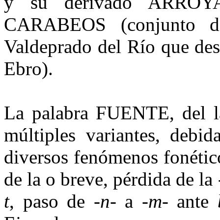
y su derivado ARRO
CARABEOS (conjunto de
Valdeprado del Río que de
Ebro).
La palabra FUENTE, del l
múltiples variantes, debid
diversos fenómenos fonétic
de la o breve, pérdida de la
t
, paso de
-n
- a
-m
- ante