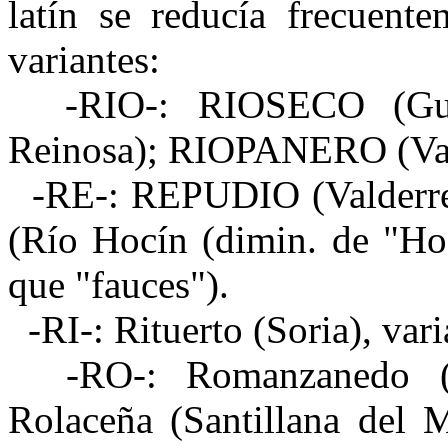
latín se reducía frecuent
variantes:
-RIO-: RIOSECO (Gurie
Reinosa); RIOPANERO (Val
-RE-: REPUDIO (Valderred
(Río Hocín (dimin. de "Ho
que "fauces").
-RI-: Rituerto (Soria), vari
-RO-: Romanzanedo (G
Rolaceña (Santillana del