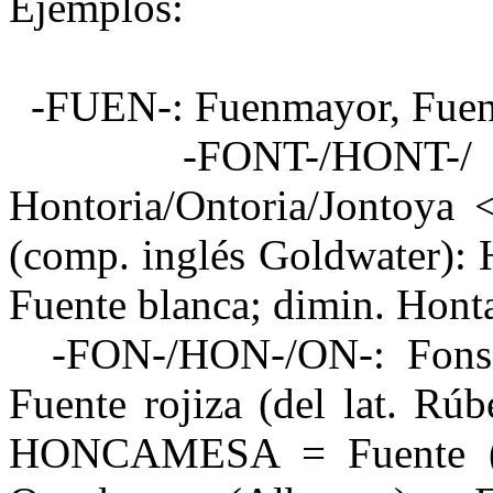
Ejemplos:
-FUEN-: Fuenmayor, Fuenca
-FONT-/HONT-/
Hontoria/Ontoria/Jontoya 
(comp. inglés Goldwater):
Fuente blanca; dimin. Hontal
-FON-/HON-/ON-: Fonsec
Fuente rojiza (del lat. Rú
HONCAMESA = Fuente (o 