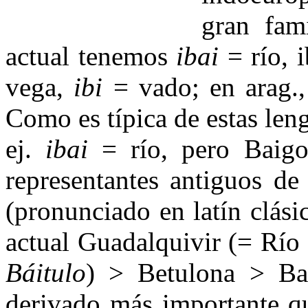
gran fam
actual tenemos
ibai
= río, i
vega,
ibi
= vado; en arag.
Como es típica de estas leng
ej.
ibai
= río, pero Baigor
representantes antiguos de
(pronunciado en latín clási
actual Guadalquivir (= Río
Báitulo
) > Betulona > Bad
derivado más importante qu