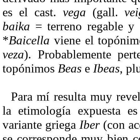
es el cast.
vega
(gall.
ve
baika
= terreno regable y 
*
Baicella
viene el topóni
veza
). Probablemente pert
topónimos
Beas
e
Ibeas
, pl
Para mí resulta muy revel
la etimología expuesta es 
variante griega
Iber
(con ac
se corresponde muy bien 