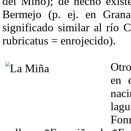
del Miño); de hecho existe
Bermejo (p. ej. en Gran
significado similar al río 
rubricatus = enrojecido).
Otro
en 
nac
lag
Fon