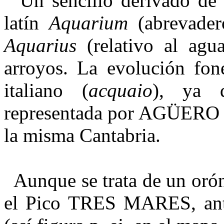
Un sencillo derivado d
latín
Aquarium
(abrevader
Aquarius
(relativo al agu
arroyos. La evolución foné
italiano (
acquaio
), ya q
representada por AGÜERO 
la misma Cantabria.
Aunque se trata de un orón
el Pico TRES MARES, an