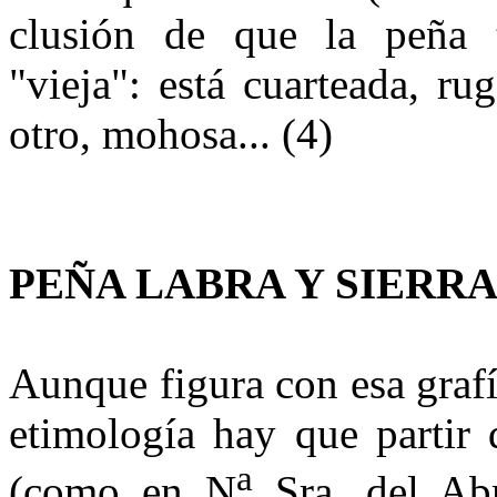
clusión de que la peña t
"vieja": está cuarteada, r
otro, moho­sa... (4)
PEÑA LABRA Y SIERRA
Aunque figura con esa graf
etimología hay que partir 
a
(como en N
Sra. del Abr