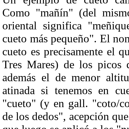
Como "mañín" (del mismo
oriental sig­nifica "meñiq
cueto más peque­ño". El nom
cueto es precisa­mente el q
Tres Mares) de los picos 
además el de menor alti­
atinada si tenemos en cue
"cueto" (y en gall. "coto/co
de los dedos", acepción que