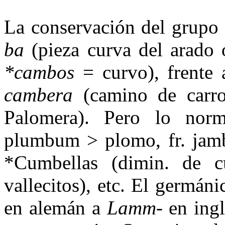
La conservación del grupo 
ba
(pieza curva del arado o
*cambos
= curvo), frente a
cambera
(ca­mino de carr
Palomera). Pero lo norm
plumbum > plomo, fr. jambó
*Cumbellas (dimin. de c
vallecitos), etc. El germáni
en alemán a
Lamm-
en ingl