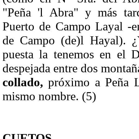
"Peña 'l Abra" y más tard
Puerto de Campo Layal -ent
de Campo (de)l Hayal). ¿Y
puesta la tenemos en el 
despeja­da entre dos montaña
collado,
próximo a Peña La
mismo nom­bre. (5)
CUETOS