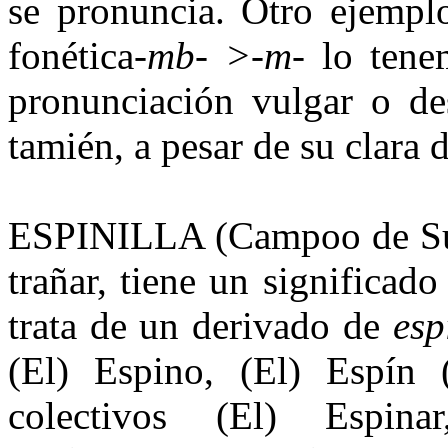
se pronuncia. Otro ejemplo
fonética
-mb- >-m-
lo tenem
pronunciación vulgar o de
tamién, a pesar de su clara
ESPINILLA (Campoo de Sus
trañar, tiene un significa
trata de un derivado de
esp
(El) Es­pino, (El) Espín 
colectivos (El) Es­pina