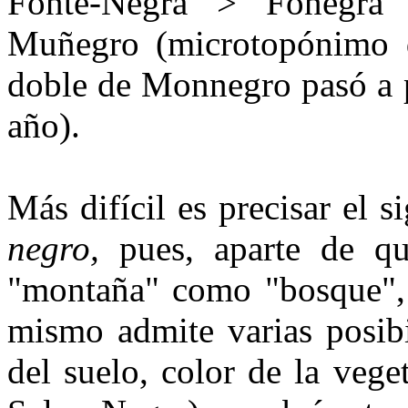
Fonte-Negra > Fonegra 
Muñegro (microtopónimo d
doble de Monnegro pasó a 
año).
Más difícil es precisar el s
negro,
pues, aparte de q
"mon­taña" como "bosque", 
mismo ad­mite varias posibi
del suelo, co­lor de la ve