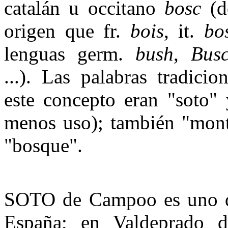
catalán u occitano
bosc
(d
origen que fr.
bois
, it.
bo
lenguas germ.
bush
,
Bus
...). Las palabras tradicio
este concepto eran "soto" 
menos uso); también "monte
"bosque".
SOTO de Campoo es uno d
España; en Valdeprado d