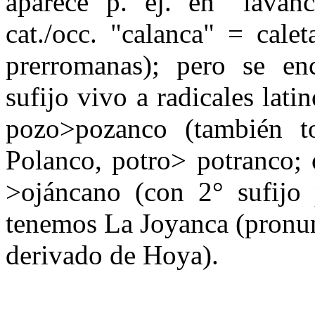
aparece p. ej. en "lava
cat./occ. "calanca" = cale
prerromanas); pero se en
sufijo vivo a radicales lat
pozo>pozanco (también t
Polanco, potro> potranco;
>ojáncano (con 2° sufijo
tenemos La Joyanca (pronun
derivado de Hoya).