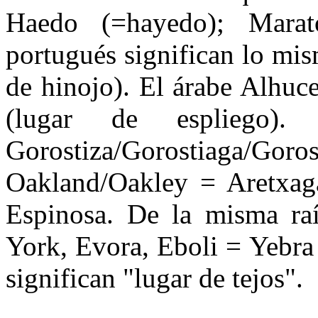
Haedo (=hayedo); Mara
portugués significan lo mi
de hinojo). El árabe Alhuc
(lugar de espliego)
Gorostiza/Gorostiaga/Goro
Oakland/Oakley = Aretxaga
Espinosa. De la misma raí
York, Evora, Eboli = Yebra
significan "lugar de tejos".