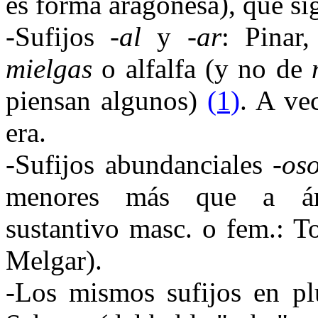
es forma aragonesa), que si
-Sufijos
-al
y
-ar
: Pinar
mielgas
o alfalfa (y no de
piensan algunos)
(1)
. A ve
era.
-Sufijos abundanciales
-os
menores más que a árb
sustantivo masc. o fem.: T
Melgar).
-Los mismos sufijos en plu