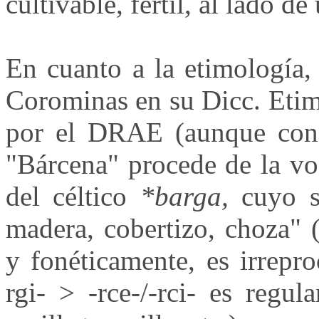
cultivable, fértil, al lado de
En cuanto a la etimología,
Corominas en su Dicc. Etim. 
por el DRAE (aunque con 
"Bárcena" procede de la v
del céltico
*barga,
cuyo si
madera, cobertizo, choza" 
y fonéticamente, es irrepro
rgi- > -rce-/-rci- es regu