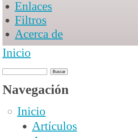
Enlaces
Filtros
Acerca de
Inicio
You are here
Buscar
Formulario de búsqueda
Navegación
Inicio
Artículos