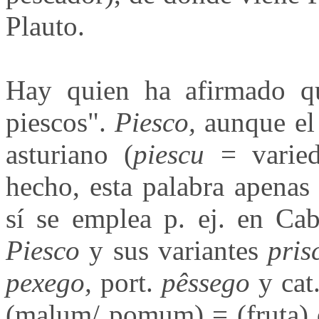
Plauto.
Hay quien ha afirmado qu
piescos".
Piesco,
aunque el
asturiano (
piescu
= varied
hecho, esta palabra apena
sí se emplea p. ej. en Ca
Piesco
y sus variantes
prisc
pexego,
port.
pêssego
y cat
(malum/ pomum) = (fruta) d