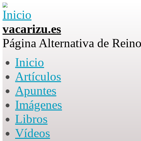
Skip to main content
vacarizu.es
Página Alternativa de Rei
Inicio
Main menu
Artículos
Apuntes
Imágenes
Libros
Vídeos