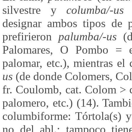
silvestre y
columba/-us
l
designar ambos tipos de pa
prefirieron
palumba/-us
(d
Palomares, O Pombo = e
palomar, etc.), mientras el c
us
(de donde Colomers, Col
fr. Coulomb, cat. Colom > 
palomero, etc.) (14). Tamb
columbiforme: Tórtola(s) y 
no del abl.; tampoco tiene